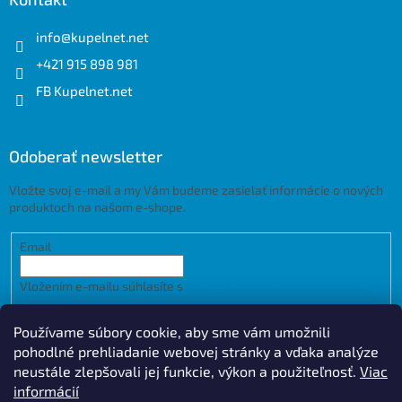
info
@
kupelnet.net
+421 915 898 981
FB Kupelnet.net
Odoberať newsletter
Vložte svoj e-mail a my Vám budeme zasielať informácie o nových
produktoch na našom e-shope.
Email
Vložením e-mailu súhlasíte s
podmienkami ochrany osobných
údajov
Používame súbory cookie, aby sme vám umožnili
PRIHLÁSIŤ SA
pohodlné prehliadanie webovej stránky a vďaka analýze
neustále zlepšovali jej funkcie, výkon a použiteľnosť.
Viac
informácií