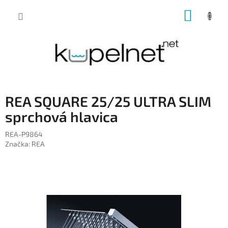
Prejsť
NÁKUP
na
obsah
KOŠÍK
REA SQUARE 25/25 ULTRA SLIM
sprchová hlavica
REA-P9864
Značka:
REA