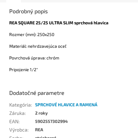
Podrobný popis
REA SQUARE 25/25 ULTRA SLIM sprchová hlavica
Rozmer (mm): 250x250
Materiál: nehrdzavejúca oceľ
Povrchová úprava: chróm
Pripojenie 1/2"
Dodatočné parametre
Kategória
:
SPRCHOVÉ HLAVICE A RAMENÁ
Záruka
:
2 roky
EAN
:
5902557302994
Výrobca
:
REA
Farba
:
strieborná