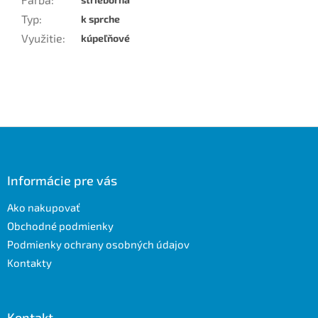
Typ
:
k sprche
Využitie
:
kúpeľňové
Z
á
p
ä
Informácie pre vás
t
Ako nakupovať
i
e
Obchodné podmienky
Podmienky ochrany osobných údajov
Kontakty
Kontakt