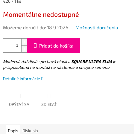
Jednotková
€26 / 1 ks
cena:
Momentálne nedostupné
Môžeme doručiť do:
18.9.2026
Možnosti doručenia
Pridať do košíka
Moderná dažďová sprchová hlavica
SQUARE ULTRA SLIM
je
prispôsobená na montáž na nástenné a stropné rameno
Detailné informácie
OPÝTAŤ SA
ZDIEĽAŤ
Popis
Diskusia