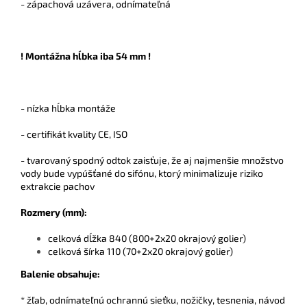
- zápachová uzávera, odnímateľná
! Montážna hĺbka iba 54 mm !
- nízka hĺbka montáže
- certifikát kvality CE, ISO
- tvarovaný spodný odtok zaisťuje, že aj najmenšie množstvo
vody bude vypúšťané do sifónu, ktorý minimalizuje riziko
extrakcie pachov
Rozmery (mm):
celková dĺžka 840 (800+2x20 okrajový golier)
celková šírka 110 (70+2x20 okrajový golier)
Balenie obsahuje:
* žľab, odnímateľnú ochrannú sieťku, nožičky, tesnenia, návod