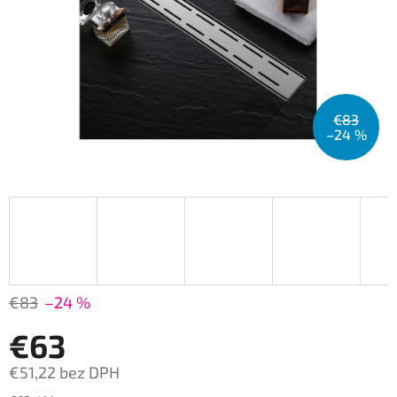
€83
–24 %
€83
–24 %
€63
€51,22 bez DPH