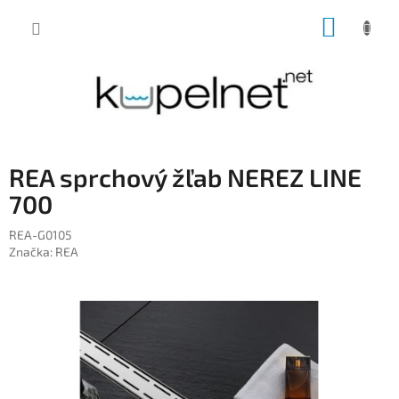
Prejsť
NÁKUP
na
obsah
KOŠÍK
REA sprchový žľab NEREZ LINE
700
REA-G0105
Značka:
REA