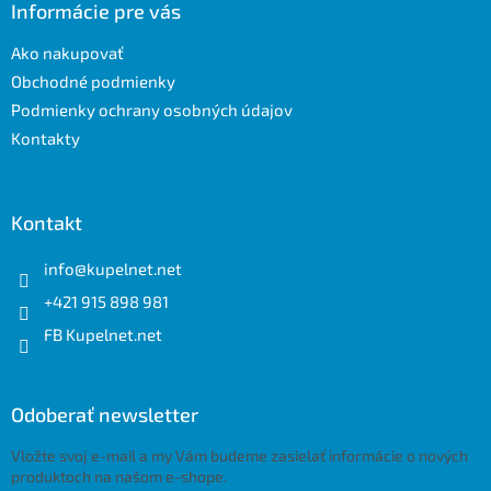
ä
Informácie pre vás
t
Ako nakupovať
i
e
Obchodné podmienky
Podmienky ochrany osobných údajov
Kontakty
Kontakt
info
@
kupelnet.net
+421 915 898 981
FB Kupelnet.net
Odoberať newsletter
Vložte svoj e-mail a my Vám budeme zasielať informácie o nových
produktoch na našom e-shope.