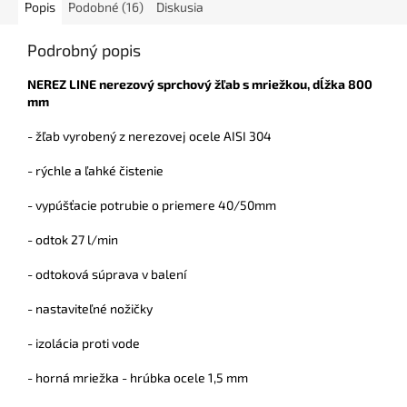
Popis
Podobné (16)
Diskusia
Podrobný popis
NEREZ LINE nerezový sprchový žľab s mriežkou, dĺžka 800
mm
- žľab vyrobený z nerezovej ocele AISI 304
- rýchle a ľahké čistenie
- vypúšťacie potrubie o priemere 40/50mm
- odtok 27 l/min
- odtoková súprava v balení
- nastaviteľné nožičky
- izolácia proti vode
- horná mriežka - hrúbka ocele 1,5 mm