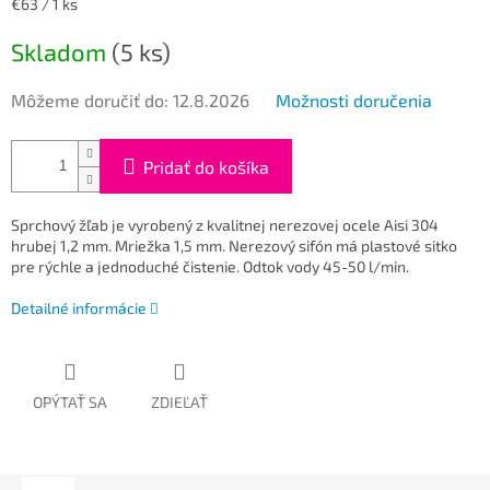
Jednotková
€63 / 1 ks
cena:
Skladom
(5 ks)
Môžeme doručiť do:
12.8.2026
Možnosti doručenia
Pridať do košíka
Sprchový žľab je vyrobený z kvalitnej nerezovej ocele Aisi 304
hrubej 1,2 mm. Mriežka 1,5 mm. Nerezový sifón má plastové sitko
pre rýchle a jednoduché čistenie. Odtok vody 45-50 l/min.
Detailné informácie
OPÝTAŤ SA
ZDIEĽAŤ