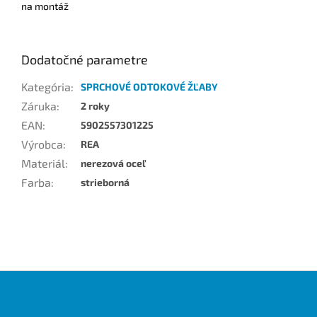
na montáž
Dodatočné parametre
Kategória
:
SPRCHOVÉ ODTOKOVÉ ŽĽABY
Záruka
:
2 roky
EAN
:
5902557301225
Výrobca
:
REA
Materiál
:
nerezová oceľ
Farba
:
strieborná
Z
á
p