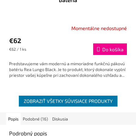
batéria
Momentálne nedostupné
€62
Jednotková
Do košíka
€62 / 1 ks
cena:
Predstavujeme vám modernú a mimoriadne funkčnú pákovú
batériu Rea Lungo Black. Je to produkt, ktorý dokonale vyplní
priestor vašej kúpeľne pri zachovaní dokonalého vzhľadu a...
ZOBRAZIŤ VŠETKY SÚVISIACE PRODUKTY
Popis
Podobné (16)
Diskusia
Podrobný popis