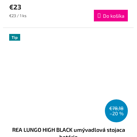
€23
Jednotková
Do košíka
€23 / 1 ks
cena:
Tip
€78,18
–20 %
REA LUNGO HIGH BLACK umývadlová stojaca