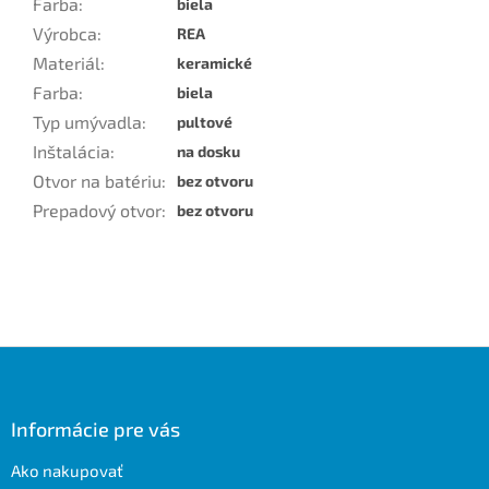
Farba
:
biela
Výrobca
:
REA
Materiál
:
keramické
Farba
:
biela
Typ umývadla
:
pultové
Inštalácia
:
na dosku
Otvor na batériu
:
bez otvoru
Prepadový otvor
:
bez otvoru
Z
á
p
ä
Informácie pre vás
t
Ako nakupovať
i