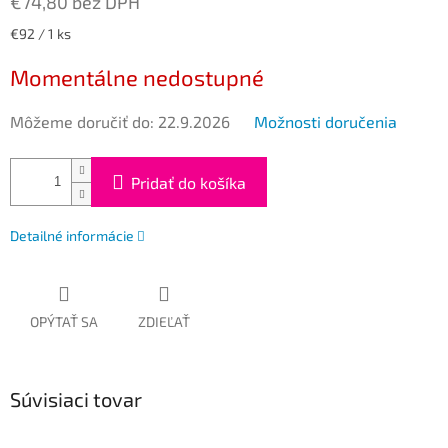
€74,80 bez DPH
Jednotková
€92 / 1 ks
cena:
Momentálne nedostupné
Môžeme doručiť do:
22.9.2026
Možnosti doručenia
Pridať do košíka
Detailné informácie
OPÝTAŤ SA
ZDIEĽAŤ
Súvisiaci tovar