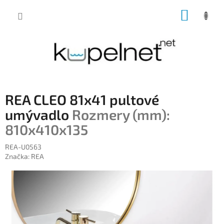
Prejsť
NÁKUP
na
obsah
KOŠÍK
REA CLEO 81x41 pultové
umývadlo
Rozmery (mm):
810x410x135
REA-U0563
Značka:
REA