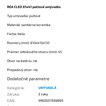
REA CLEO 81x41 pultové umývadlo
Typ umývadla: pultové
Materiál: sanitárna keramika
Farba: biela
Rozmery (mm): 810x410x135
Priemer odtokového otvoru (mm): 45
Otvor na batériu: nie
Prepadový otvor: nie
Dodatočné parametre
Kategória
:
UMÝVADLÁ
Záruka
:
2 roky
EAN
:
5902557356805