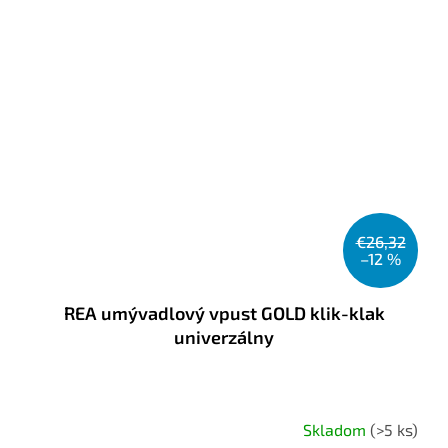
€26,32
–12 %
REA umývadlový vpust GOLD klik-klak
univerzálny
Skladom
(>5 ks)