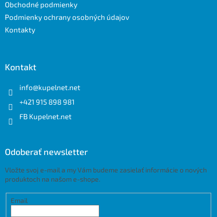
e
Obchodné podmienky
Podmienky ochrany osobných údajov
Kontakty
Kontakt
info
@
kupelnet.net
+421 915 898 981
FB Kupelnet.net
Odoberať newsletter
Vložte svoj e-mail a my Vám budeme zasielať informácie o nových
produktoch na našom e-shope.
Email