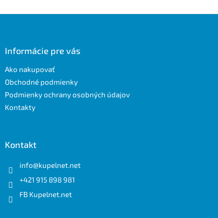
Z
á
p
ä
Informácie pre vás
t
Ako nakupovať
i
e
Obchodné podmienky
Podmienky ochrany osobných údajov
Kontakty
Kontakt
info
@
kupelnet.net
+421 915 898 981
FB Kupelnet.net