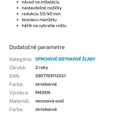
návod na inštaláciu
nastaviteľné nožičky
redukciu 50/40 mm
tesniacu manžetu
háčik na vybratie roštu
Dodatočné parametre
Kategória
:
SPRCHOVÉ ODTOKOVÉ ŽĽABY
Záruka
:
2 roky
EAN
:
5907709112551
Farba
:
strieborná
Výrobca
:
MEXEN
Materiál
:
nerezová oceľ
Farba
:
strieborná