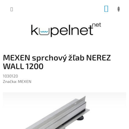
Prejsť
NÁKUP
na
obsah
KOŠÍK
MEXEN sprchový žľab NEREZ
WALL 1200
1030120
Značka:
MEXEN