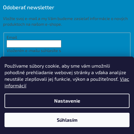
Odoberať newsletter
Vložte svoj e-mail a my Vám budeme zasielať informácie o nových
produktoch na našom e-shope.
Email
Vložením e-mailu súhlasíte s
podmienkami ochrany osobných
údajov
Používame súbory cookie, aby sme vám umožnili
PRIHLÁSIŤ SA
pohodlné prehliadanie webovej stránky a vďaka analýze
neustále zlepšovali jej funkcie, výkon a použiteľnosť.
Viac
informácií
Vytvoril Shoptet
Design by
Nastavenie
Copyright 2026
Kupelnet.net
. Všetky práva vyhradené.
Upraviť
Súhlasím
nastavenie cookies