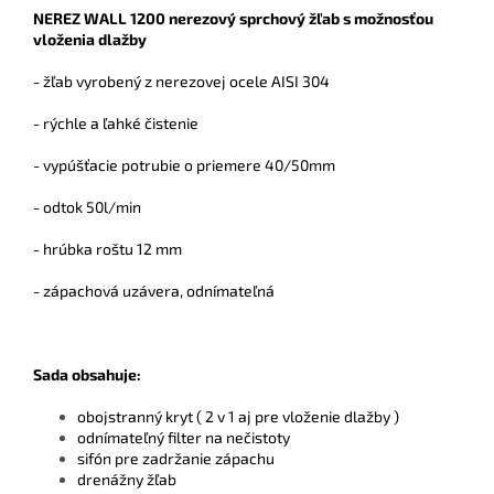
NEREZ WALL 1200 nerezový sprchový žľab s možnosťou
vloženia dlažby
- žľab vyrobený z nerezovej ocele AISI 304
- rýchle a ľahké čistenie
- vypúšťacie potrubie o priemere 40/50mm
- odtok 50l/min
- hrúbka roštu 12 mm
- zápachová uzávera, odnímateľná
Sada obsahuje:
obojstranný kryt ( 2 v 1 aj pre vloženie dlažby )
odnímateľný filter na nečistoty
sifón pre zadržanie zápachu
drenážny žľab