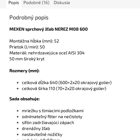
Popis
Podobné (16)
Diskusia
Podrobný popis
MEXEN sprchový žľab NEREZ M08 600
Montážna hĺbka (mm): 52
Prietok (l/min): 50
Materiál: nehrdzavejúca oceľ AISI 304
50 mm široký kryt
Rozmery (mm):
celková dĺžka 640 (600+2x20 okrajový golier)
celková šírka 110 (70+2x20 okrajový golier)
Sada obsah
uje:
mriežku s tlmiacimi podložkami
odnímateľný filter na nečistoty
sifón zadržiavajúci zápach
drenážny žľab
nastaviteľné nožičky