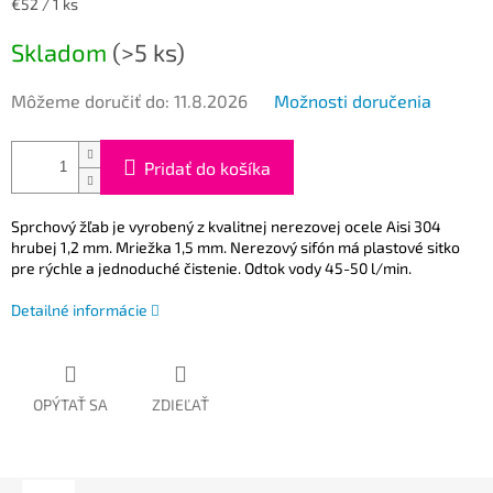
Jednotková
€52 / 1 ks
cena:
Skladom
(>5 ks)
Môžeme doručiť do:
11.8.2026
Možnosti doručenia
Pridať do košíka
Sprchový žľab je vyrobený z kvalitnej nerezovej ocele Aisi 304
hrubej 1,2 mm. Mriežka 1,5 mm. Nerezový sifón má plastové sitko
pre rýchle a jednoduché čistenie. Odtok vody 45-50 l/min.
Detailné informácie
OPÝTAŤ SA
ZDIEĽAŤ