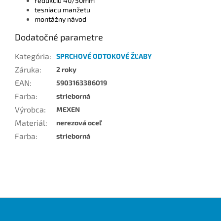
redukciu 40/50mm
tesniacu manžetu
montážny návod
Dodatočné parametre
Kategória
:
SPRCHOVÉ ODTOKOVÉ ŽĽABY
Záruka
:
2 roky
EAN
:
5903163386019
Farba
:
strieborná
Výrobca
:
MEXEN
Materiál
:
nerezová oceľ
Farba
:
strieborná
Z
á