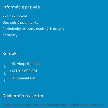
p
ä
Informácie pre vás
t
Ako nakupovať
i
e
Obchodné podmienky
Podmienky ochrany osobných údajov
Kontakty
Kontakt
info
@
kupelnet.net
+421 915 898 981
FB Kupelnet.net
Odoberať newsletter
Vložte svoj e-mail a my Vám budeme zasielať informácie o nových