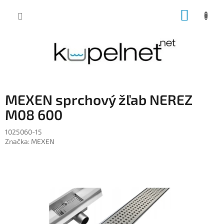
Prejsť
NÁKUP
na
obsah
KOŠÍK
MEXEN sprchový žľab NEREZ
M08 600
1025060-15
Značka:
MEXEN