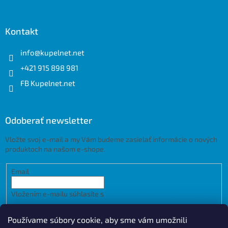
Kontakt
info
@
kupelnet.net
+421 915 898 981
FB Kupelnet.net
Odoberať newsletter
Vložte svoj e-mail a my Vám budeme zasielať informácie o nových
produktoch na našom e-shope.
Email
Vložením e-mailu súhlasíte s
podmienkami ochrany osobných
údajov
Používame súbory cookie, aby sme vám umožnili
PRIHLÁSIŤ SA