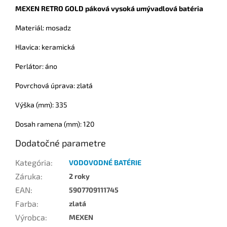
MEXEN RETRO GOLD páková vysoká umývadlová batéria
Materiál: mosadz
Hlavica: keramická
Perlátor: áno
Povrchová úprava: zlatá
Výška (mm): 335
Dosah ramena (mm): 120
Dodatočné parametre
Kategória
:
VODOVODNÉ BATÉRIE
Záruka
:
2 roky
EAN
:
5907709111745
Farba
:
zlatá
Výrobca
:
MEXEN