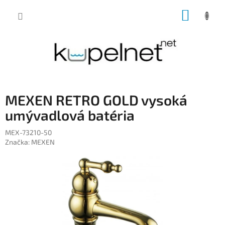
Prejsť
NÁKUP
na
obsah
KOŠÍK
MEXEN RETRO GOLD vysoká
umývadlová batéria
MEX-73210-50
Značka:
MEXEN