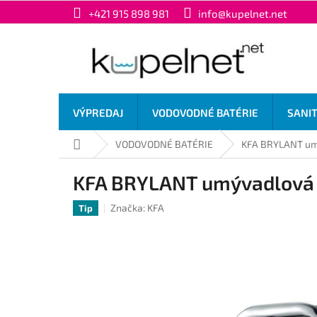
Prejsť
+421 915 898 981
info@kupelnet.net
na
obsah
VÝPREDAJ
VODOVODNÉ BATÉRIE
SANI
Domov
VODOVODNÉ BATÉRIE
KFA BRYLANT umý
KFA BRYLANT umývadlová s
Značka:
KFA
Tip