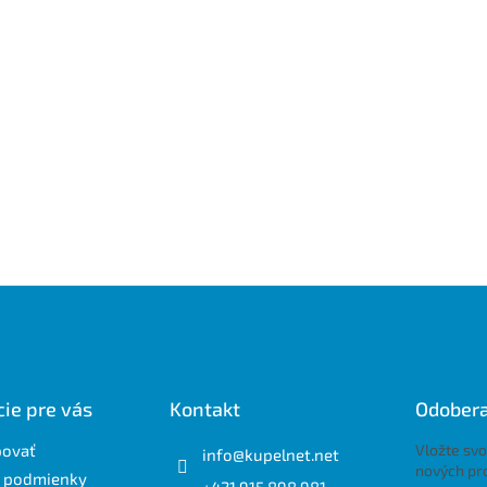
ie pre vás
Kontakt
Odobera
povať
Vložte svo
info
@
kupelnet.net
nových pr
 podmienky
+421 915 898 981