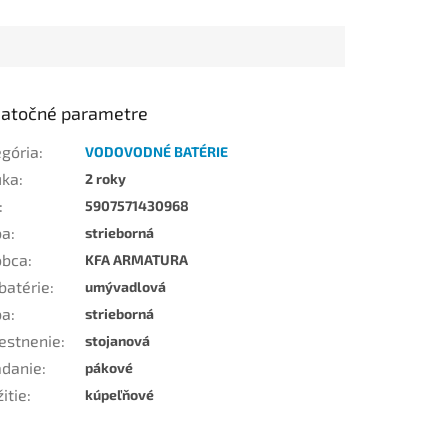
atočné parametre
egória
:
VODOVODNÉ BATÉRIE
uka
:
2 roky
:
5907571430968
ba
:
strieborná
obca
:
KFA ARMATURA
batérie
:
umývadlová
ba
:
strieborná
estnenie
:
stojanová
ádanie
:
pákové
itie
:
kúpeľňové