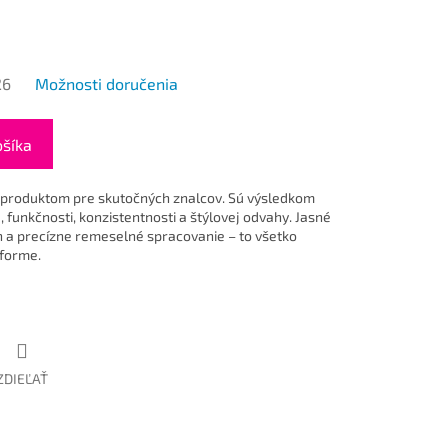
26
Možnosti doručenia
ošíka
produktom pre skutočných znalcov. Sú výsledkom
 funkčnosti, konzistentnosti a štýlovej odvahy. Jasné
jn a precízne remeselné spracovanie – to všetko
 forme.
ZDIEĽAŤ