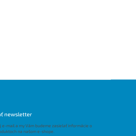
ť newsletter
j e-mail a my Vám budeme zasielať informácie o
oduktoch na našom e-shope.