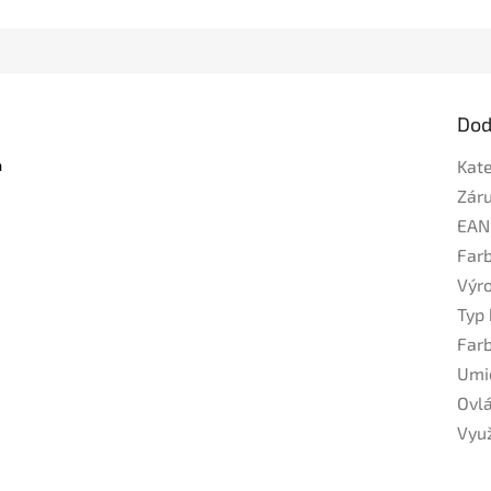
Dod
a
Kat
Zár
EAN
Far
Výr
Typ 
Far
Umi
Ovl
Využ