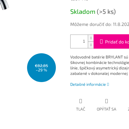
cena:
Skladom
(>5 ks)
Môžeme doručiť do:
11.8.20
Pridať do k
Vodovodné batérie BRYLANT sú 
šikovnej kombinácie technológie,
€82,85
línie, špičkový asymetrický diza
–29 %
zabalené v dokonalej modernej
Detailné informácie
TLAČ
OPÝTAŤ SA