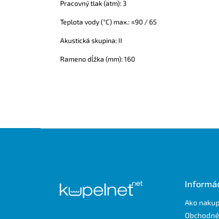
Pracovný tlak (atm): 3
Teplota vody (°C) max.: ≤90 / 65
Akustická skupina: II
Rameno dĺžka (mm): 160
Z
á
p
ä
t
Informác
i
e
Ako naku
Obchodné