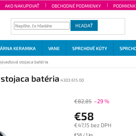
AKO NAKUPOVAŤ
OBCHODNÉ PODMIENKY
PODMIENK
HĽADAŤ
TÁRNA KERAMIKA
VANE
SPRCHOVÉ KÚTY
SPRCHO
vadlová stojaca batéria
tojaca batéria
4303 615 00
€82,85
–29 %
€58
€47,15 bez DPH
Jednotková
€58 / 1 ks