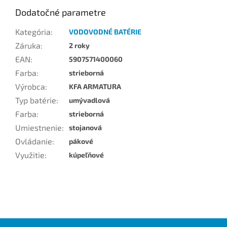
Dodatočné parametre
Kategória
:
VODOVODNÉ BATÉRIE
Záruka
:
2 roky
EAN
:
5907571400060
Farba
:
strieborná
Výrobca
:
KFA ARMATURA
Typ batérie
:
umývadlová
Farba
:
strieborná
Umiestnenie
:
stojanová
Ovládanie
:
pákové
Využitie
:
kúpeľňové
Z