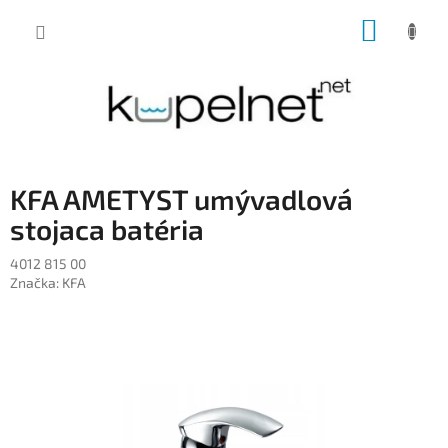
Prejsť
NÁKUP
na
obsah
KOŠÍK
KFA AMETYST umývadlová
stojaca batéria
4012 815 00
Značka:
KFA