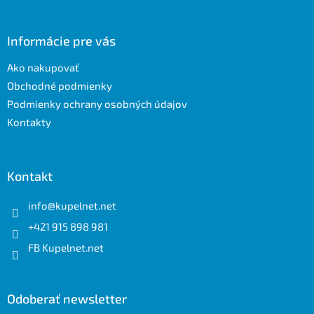
á
p
ä
Informácie pre vás
t
Ako nakupovať
i
e
Obchodné podmienky
Podmienky ochrany osobných údajov
Kontakty
Kontakt
info
@
kupelnet.net
+421 915 898 981
FB Kupelnet.net
Odoberať newsletter