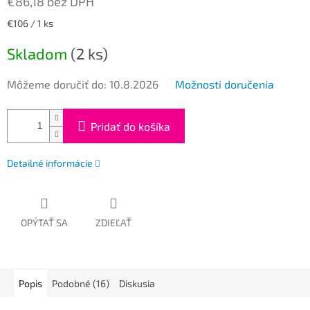
€86,18 bez DPH
Jednotková
€106 / 1 ks
cena:
Skladom
(2 ks)
Môžeme doručiť do:
10.8.2026
Možnosti doručenia
Pridať do košíka
Detailné informácie
OPÝTAŤ SA
ZDIEĽAŤ
Popis
Podobné (16)
Diskusia