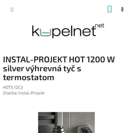
Prejsť
NÁKUP
na
obsah
KOŠÍK
INSTAL-PROJEKT HOT 1200 W
silver výhrevná tyč s
termostatom
HOTS 12C3
Značka:
Instal-Projekt