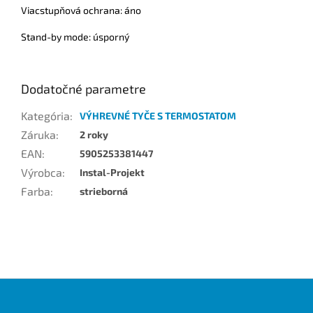
Viacstupňová ochrana: áno
Stand-by mode: úsporný
Dodatočné parametre
Kategória
:
VÝHREVNÉ TYČE S TERMOSTATOM
Záruka
:
2 roky
EAN
:
5905253381447
Výrobca
:
Instal-Projekt
Farba
:
strieborná
Z
á