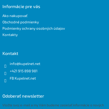
p
ä
Informácie pre vás
t
Ako nakupovať
i
e
Obchodné podmienky
Podmienky ochrany osobných údajov
Kontakty
Kontakt
info
@
kupelnet.net
+421 915 898 981
FB Kupelnet.net
Odoberať newsletter
Vložte svoj e-mail a my Vám budeme zasielať informácie o nových