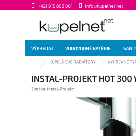
Prejsť
+421 915 898 981
info@kupelnet.net
na
obsah
VÝPREDAJ
VODOVODNÉ BATÉRIE
SANI
Domov
KÚPEĽŇOVÉ RADIÁTORY
VÝHREVNÉ TY
INSTAL-PROJEKT HOT 300 W
Značka:
Instal-Projekt