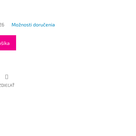
26
Možnosti doručenia
ošíka
ZDIEĽAŤ