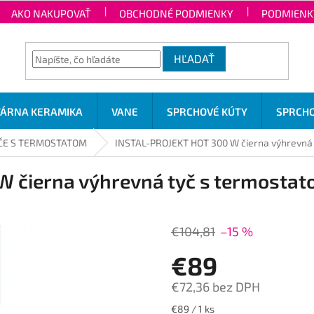
AKO NAKUPOVAŤ
OBCHODNÉ PODMIENKY
PODMIENK
HĽADAŤ
TÁRNA KERAMIKA
VANE
SPRCHOVÉ KÚTY
SPRCHO
ČE S TERMOSTATOM
INSTAL-PROJEKT HOT 300 W čierna výhrevná 
 čierna výhrevná tyč s termosta
€104,81
–15 %
€89
€72,36 bez DPH
Jednotková
€89 / 1 ks