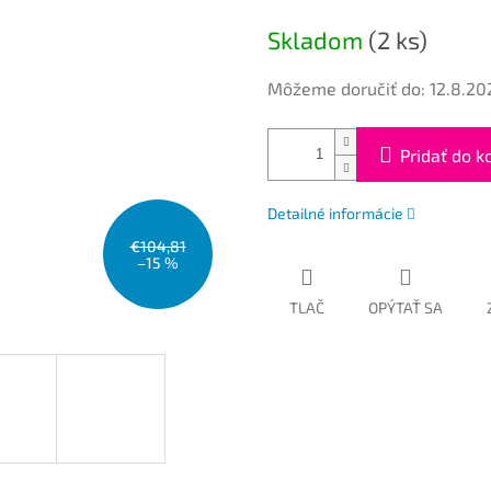
cena:
Skladom
(2 ks)
Môžeme doručiť do:
12.8.20
Pridať do k
Detailné informácie
€104,81
–15 %
TLAČ
OPÝTAŤ SA