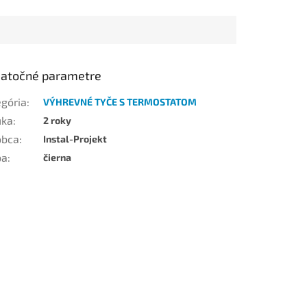
atočné parametre
egória
:
VÝHREVNÉ TYČE S TERMOSTATOM
uka
:
2 roky
obca
:
Instal-Projekt
ba
:
čierna