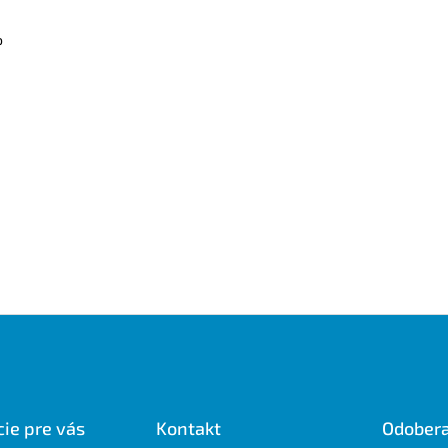
o
ie pre vás
Kontakt
Odobera