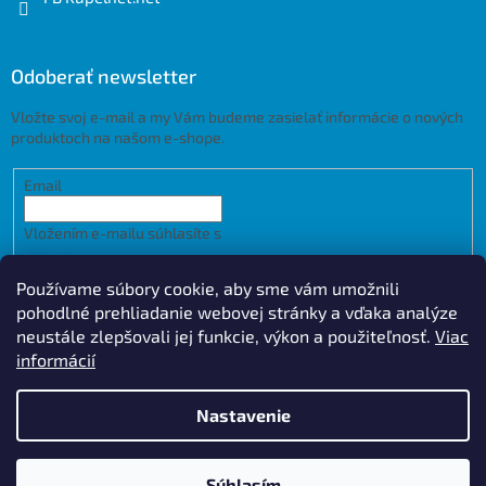
Odoberať newsletter
Vložte svoj e-mail a my Vám budeme zasielať informácie o nových
produktoch na našom e-shope.
Email
Vložením e-mailu súhlasíte s
podmienkami ochrany osobných
údajov
Používame súbory cookie, aby sme vám umožnili
PRIHLÁSIŤ SA
pohodlné prehliadanie webovej stránky a vďaka analýze
neustále zlepšovali jej funkcie, výkon a použiteľnosť.
Viac
informácií
Vytvoril Shoptet
Design by
Nastavenie
Copyright 2026
Kupelnet.net
. Všetky práva vyhradené.
Upraviť
Súhlasím