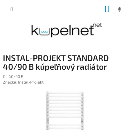
Prejsť
NÁKUP
na
obsah
KOŠÍK
INSTAL-PROJEKT STANDARD
40/90 B kúpeľňový radiátor
GL 40/90 B
Značka:
Instal-Projekt