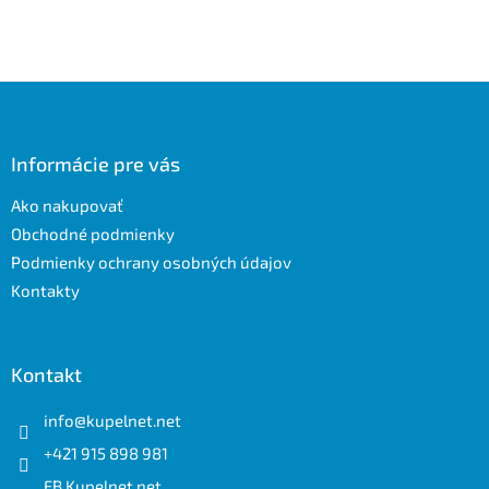
Z
á
p
ä
Informácie pre vás
t
Ako nakupovať
i
e
Obchodné podmienky
Podmienky ochrany osobných údajov
Kontakty
Kontakt
info
@
kupelnet.net
+421 915 898 981
FB Kupelnet.net