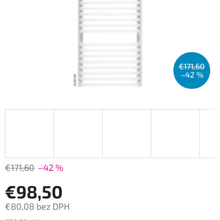
€171,60
–42 %
€171,60
–42 %
€98,50
€80,08 bez DPH