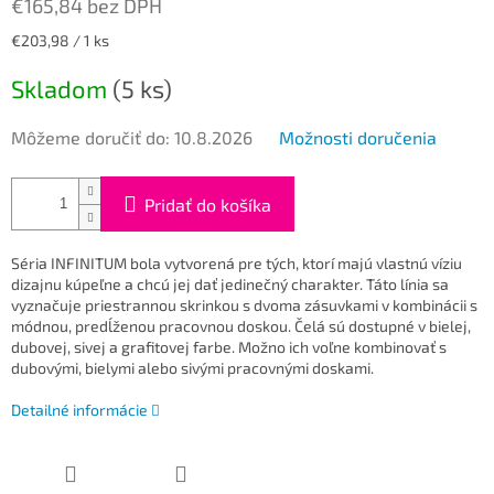
€165,84 bez DPH
Jednotková
€203,98 / 1 ks
cena:
Skladom
(5 ks)
Môžeme doručiť do:
10.8.2026
Možnosti doručenia
Pridať do košíka
Séria INFINITUM bola vytvorená pre tých, ktorí majú vlastnú víziu
dizajnu kúpeľne a chcú jej dať jedinečný charakter. Táto línia sa
vyznačuje priestrannou skrinkou s dvoma zásuvkami v kombinácii s
módnou, predĺženou pracovnou doskou. Čelá sú dostupné v bielej,
dubovej, sivej a grafitovej farbe. Možno ich voľne kombinovať s
dubovými, bielymi alebo sivými pracovnými doskami.
Detailné informácie