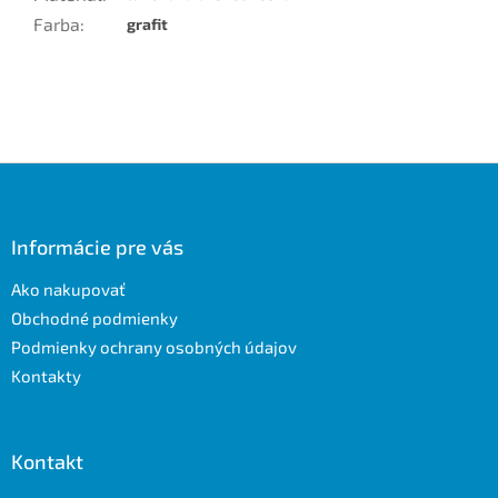
Farba
:
grafit
Z
á
p
ä
Informácie pre vás
t
Ako nakupovať
i
e
Obchodné podmienky
Podmienky ochrany osobných údajov
Kontakty
Kontakt