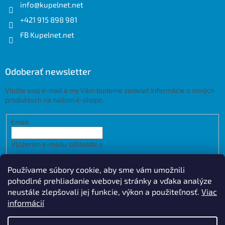
info
@
kupelnet.net
+421 915 898 981
FB Kupelnet.net
Odoberať newsletter
Vložte svoj e-mail a my Vám budeme zasielať informácie o nových
produktoch na našom e-shope.
Email
Vložením e-mailu súhlasíte s
podmienkami ochrany osobných
údajov
Používame súbory cookie, aby sme vám umožnili
PRIHLÁSIŤ SA
pohodlné prehliadanie webovej stránky a vďaka analýze
neustále zlepšovali jej funkcie, výkon a použiteľnosť.
Viac
informácií
Vytvoril Shoptet
Design by