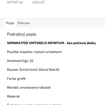
OPÝTAŤ SA
ZDIEĽAŤ
Popis
Diskusia
Podrobný popis
SKRINKA POD UMÝVADLO INFINITUM - bez pultovej dosky
Použitie: kúpeľne v bytoch a hoteloch
Hmotnosť (kg): 20
Rozmer ŠxVxH (mm): 584x470x430
Farba: grafit
Montáž: zmontovaný nábytok
Materiál