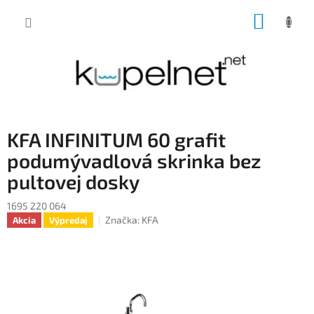
Prejsť
NÁKUP
na
obsah
KOŠÍK
KFA INFINITUM 60 grafit
podumývadlová skrinka bez
pultovej dosky
1695 220 064
Značka:
KFA
Akcia
Výpredaj