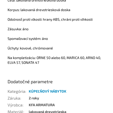
Čelá: lakovaná drevotriesková doska
Korpus: lakovaná drevotriesková doska
Odolnosť proti vlkosti: hrany ABS, chráni proti vlhkosti
Zásuvka: áno
Spomaľovací systém: áno
Úchyty: kovové, chrómované
Na kompletizáciu: ORNE 50 alebo 60, MARICA 60, ARNO 40,
ELVA 57, SONATA 47
Dodatočné parametre
Kategória
:
KÚPEĽŇOVÝ NÁBYTOK
Záruka
:
2 roky
Výrobca
:
KFA ARMATURA
Materiál
:
lakovaná drevotrieska