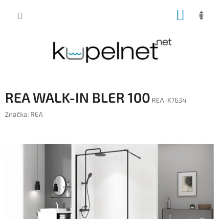
Prejsť
NÁKUP
na
obsah
KOŠÍK
REA WALK-IN BLER 100
REA-K7634
Značka:
REA