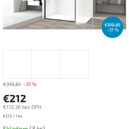
€310,81
–31 %
€310,81
–31 %
€212
€172,36 bez DPH
Jednotková
€212 / 1 ks
cena:
Skladom
(3 ks)