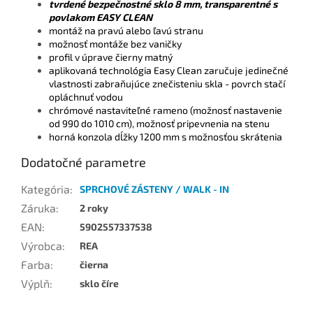
tvrdené bezpečnostné sklo 8 mm, transparentné s
povlakom EASY CLEAN
montáž na pravú alebo ľavú stranu
možnosť montáže bez vaničky
profil v úprave čierny matný
aplikovaná technológia Easy Clean zaručuje jedinečné
vlastnosti zabraňujúce znečisteniu skla - povrch stačí
opláchnuť vodou
chrómové nastaviteľné rameno (možnosť nastavenie
od 990 do 1010 cm), možnosť pripevnenia na stenu
horná konzola dĺžky 1200 mm s možnosťou skrátenia
Dodatočné parametre
Kategória
:
SPRCHOVÉ ZÁSTENY / WALK - IN
Záruka
:
2 roky
EAN
:
5902557337538
Výrobca
:
REA
Farba
:
čierna
Výplň
:
sklo číre