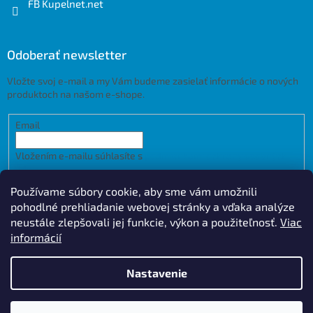
FB Kupelnet.net
Odoberať newsletter
Vložte svoj e-mail a my Vám budeme zasielať informácie o nových
produktoch na našom e-shope.
Email
Vložením e-mailu súhlasíte s
podmienkami ochrany osobných
údajov
Používame súbory cookie, aby sme vám umožnili
PRIHLÁSIŤ SA
pohodlné prehliadanie webovej stránky a vďaka analýze
neustále zlepšovali jej funkcie, výkon a použiteľnosť.
Viac
informácií
Vytvoril Shoptet
Design by
Nastavenie
Copyright 2026
Kupelnet.net
. Všetky práva vyhradené.
Upraviť