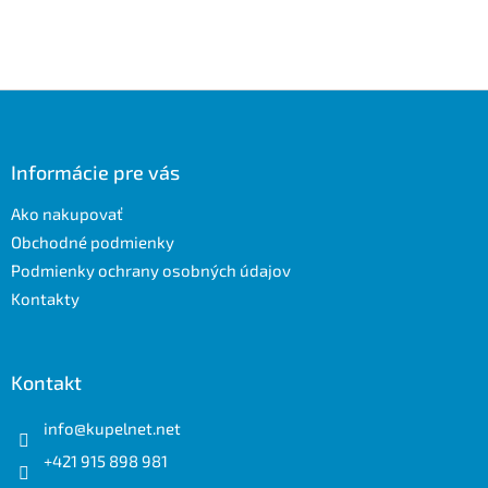
Z
á
p
ä
Informácie pre vás
t
Ako nakupovať
i
e
Obchodné podmienky
Podmienky ochrany osobných údajov
Kontakty
Kontakt
info
@
kupelnet.net
+421 915 898 981