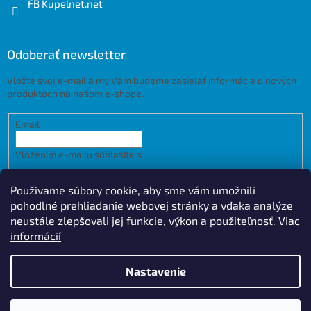
FB Kupelnet.net
Odoberať newsletter
Vložte svoj e-mail a my Vám budeme zasielať informácie o nových
produktoch na našom e-shope.
Email
Vložením e-mailu súhlasíte s
podmienkami ochrany osobných
údajov
Používame súbory cookie, aby sme vám umožnili
PRIHLÁSIŤ SA
pohodlné prehliadanie webovej stránky a vďaka analýze
neustále zlepšovali jej funkcie, výkon a použiteľnosť.
Viac
informácií
Vytvoril Shoptet
Design by
Nastavenie
Copyright 2026
Kupelnet.net
. Všetky práva vyhradené.
Upraviť