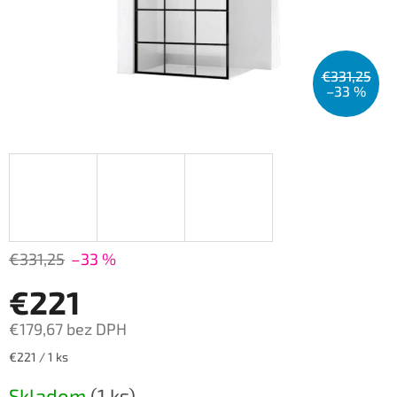
€331,25
–33 %
€331,25
–33 %
€221
€179,67 bez DPH
Jednotková
€221 / 1 ks
cena:
Skladom
(1 ks)