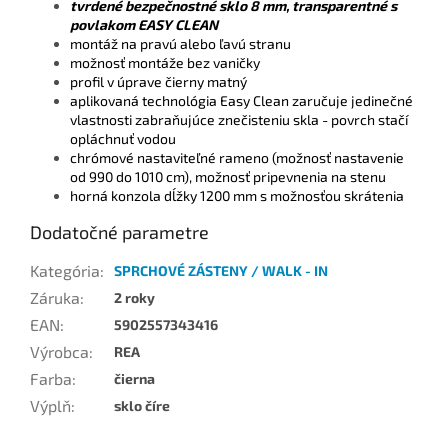
tvrdené bezpečnostné sklo 8 mm, transparentné s
povlakom EASY CLEAN
montáž na pravú alebo ľavú stranu
možnosť montáže bez vaničky
profil v úprave čierny matný
aplikovaná technológia Easy Clean zaručuje jedinečné
vlastnosti zabraňujúce znečisteniu skla - povrch stačí
opláchnuť vodou
chrómové nastaviteľné rameno (možnosť nastavenie
od 990 do 1010 cm), možnosť pripevnenia na stenu
horná konzola dĺžky 1200 mm s možnosťou skrátenia
Dodatočné parametre
Kategória
:
SPRCHOVÉ ZÁSTENY / WALK - IN
Záruka
:
2 roky
EAN
:
5902557343416
Výrobca
:
REA
Farba
:
čierna
Výplň
:
sklo číre