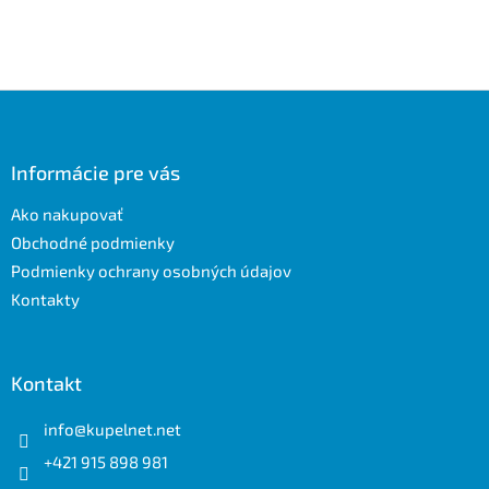
Z
á
p
ä
Informácie pre vás
t
Ako nakupovať
i
e
Obchodné podmienky
Podmienky ochrany osobných údajov
Kontakty
Kontakt
info
@
kupelnet.net
+421 915 898 981