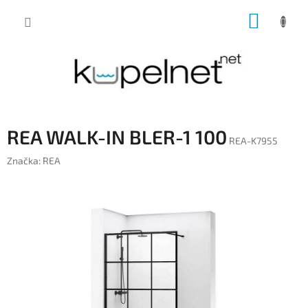
Prejsť
NÁKUP
na
obsah
KOŠÍK
REA WALK-IN BLER-1 100
REA-K7955
Značka:
REA