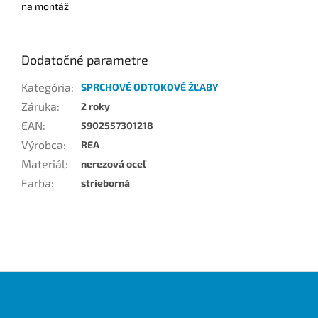
na montáž
Dodatočné parametre
Kategória
:
SPRCHOVÉ ODTOKOVÉ ŽĽABY
Záruka
:
2 roky
EAN
:
5902557301218
Výrobca
:
REA
Materiál
:
nerezová oceľ
Farba
:
strieborná
Z
á
p