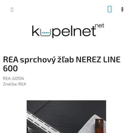
Prejsť
NÁKUP
na
obsah
KOŠÍK
REA sprchový žľab NEREZ LINE
600
REA-G0104
Značka:
REA