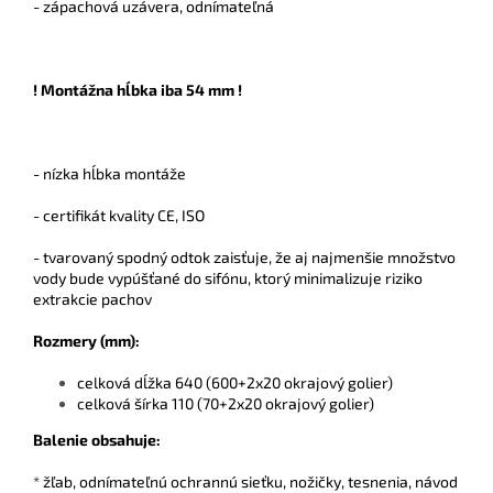
- zápachová uzávera, odnímateľná
! Montážna hĺbka iba 54 mm !
- nízka hĺbka montáže
- certifikát kvality CE, ISO
- tvarovaný spodný odtok zaisťuje, že aj najmenšie množstvo
vody bude vypúšťané do sifónu, ktorý minimalizuje riziko
extrakcie pachov
Rozmery (mm):
celková dĺžka 640 (600+2x20 okrajový golier)
celková šírka 110 (70+2x20 okrajový golier)
Balenie obsahuje:
* žľab, odnímateľnú ochrannú sieťku, nožičky, tesnenia, návod