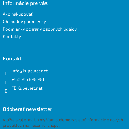
ä
Informácie pre vás
t
Ako nakupovať
i
e
Obchodné podmienky
Podmienky ochrany osobných údajov
Kontakty
Kontakt
info
@
kupelnet.net
+421 915 898 981
FB Kupelnet.net
Odoberať newsletter
Vložte svoj e-mail a my Vám budeme zasielať informácie o nových
produktoch na našom e-shope.