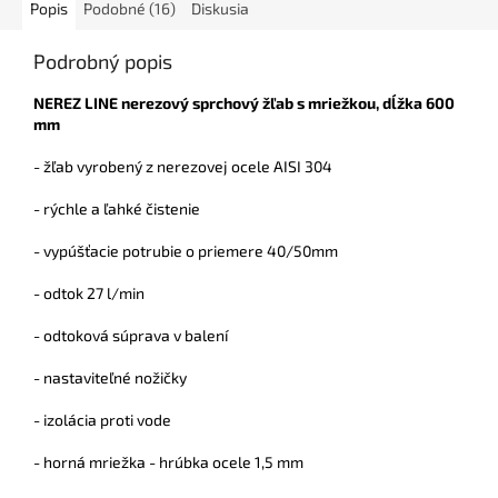
Popis
Podobné (16)
Diskusia
Podrobný popis
NEREZ LINE nerezový sprchový žľab s mriežkou, dĺžka 600
mm
- žľab vyrobený z nerezovej ocele AISI 304
- rýchle a ľahké čistenie
- vypúšťacie potrubie o priemere 40/50mm
- odtok 27 l/min
- odtoková súprava v balení
- nastaviteľné nožičky
- izolácia proti vode
- horná mriežka - hrúbka ocele 1,5 mm