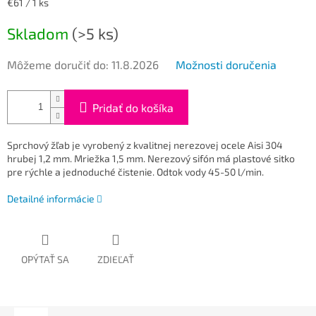
Jednotková
€61 / 1 ks
cena:
Skladom
(>5 ks)
Môžeme doručiť do:
11.8.2026
Možnosti doručenia
Pridať do košíka
Sprchový žľab je vyrobený z kvalitnej nerezovej ocele Aisi 304
hrubej 1,2 mm. Mriežka 1,5 mm. Nerezový sifón má plastové sitko
pre rýchle a jednoduché čistenie. Odtok vody 45-50 l/min.
Detailné informácie
OPÝTAŤ SA
ZDIEĽAŤ