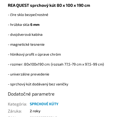
REA QUEST sprchový kút 80 x 100 x 190 cm
- číre sklo bezpečnostné
- hrúbka skla
6 mm
- dvojdverová kabína
- magnetické tesnenie
- hliníkový profil v úprave chróm
- rozmer: 80x100x190 cm: (rozsah 77,5-79 cm x 97,5-99 cm)
- univerzálne prevedenie
- sprchový kút dodávaný bez vaničky
Dodatočné parametre
Kategória
:
SPRCHOVÉ KÚTY
Záruka
:
2 roky