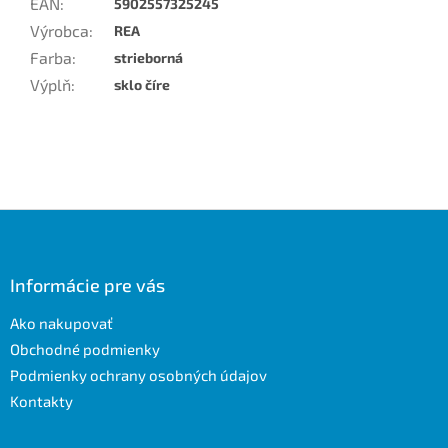
EAN
:
5902557325245
Výrobca
:
REA
Farba
:
strieborná
Výplň
:
sklo číre
Z
á
p
ä
Informácie pre vás
t
Ako nakupovať
i
e
Obchodné podmienky
Podmienky ochrany osobných údajov
Kontakty