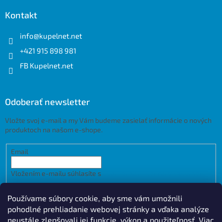
Kontakt
info
@
kupelnet.net
+421 915 898 981
FB Kupelnet.net
Odoberať newsletter
Vložte svoj e-mail a my Vám budeme zasielať informácie o nových
produktoch na našom e-shope.
Email
Vložením e-mailu súhlasíte s
podmienkami ochrany osobných
údajov
Používame súbory cookie, aby sme vám umožnili
PRIHLÁSIŤ SA
pohodlné prehliadanie webovej stránky a vďaka analýze
neustále zlepšovali jej funkcie, výkon a použiteľnosť.
Viac