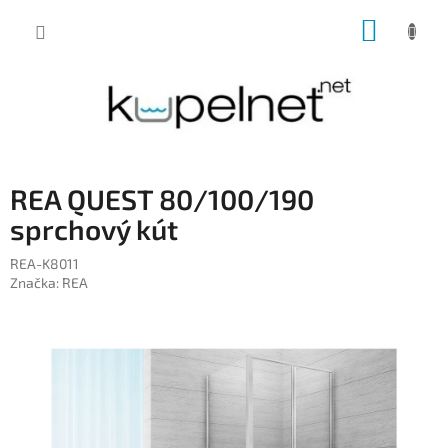
Prejsť
NÁKUP
na
obsah
KOŠÍK
REA QUEST 80/100/190
sprchový kút
REA-K8011
Značka:
REA