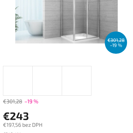
€301,28
–19 %
€301,28
–19 %
€243
€197,56 bez DPH