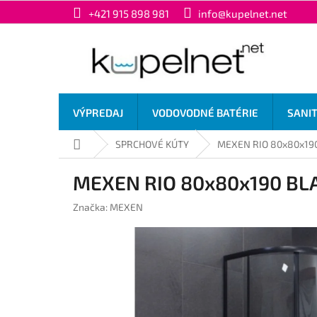
Prejsť
+421 915 898 981
info@kupelnet.net
na
obsah
VÝPREDAJ
VODOVODNÉ BATÉRIE
SANI
Domov
SPRCHOVÉ KÚTY
MEXEN RIO 80x80x190 
MEXEN RIO 80x80x190 BLA
Značka:
MEXEN