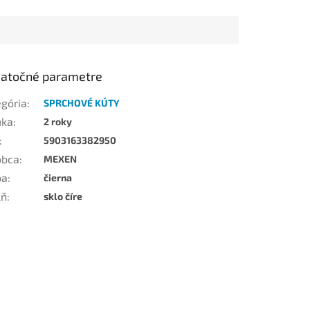
atočné parametre
egória
:
SPRCHOVÉ KÚTY
uka
:
2 roky
:
5903163382950
obca
:
MEXEN
ba
:
čierna
lň
:
sklo číre