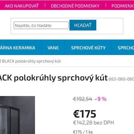
AKO NAKUPOVAŤ
OBCHODNÉ PODMIENKY
PODMIENK
HĽADAŤ
TÁRNA KERAMIKA
VANE
SPRCHOVÉ KÚTY
SPRCHO
BLACK polokrúhly sprchový kút
CK polokrúhly sprchový kút
863-080-080
€192,54
–9 %
€175
€142,28 bez DPH
Jednotková
€175 / 1 ks