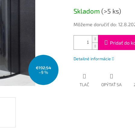
cena:
Skladom
(>5 ks)
Môžeme doručiť do:
12.8.20
Pridať do k
Detailné informácie
€192,54
–9 %
TLAČ
OPÝTAŤ SA