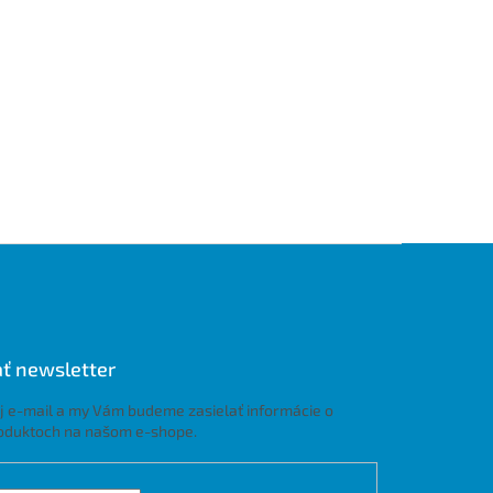
ť newsletter
j e-mail a my Vám budeme zasielať informácie o
oduktoch na našom e-shope.