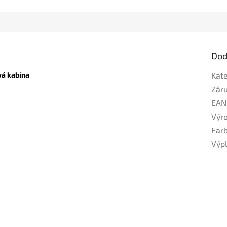
Dod
á kabína
Kat
Zár
EAN
Výr
Far
Výp