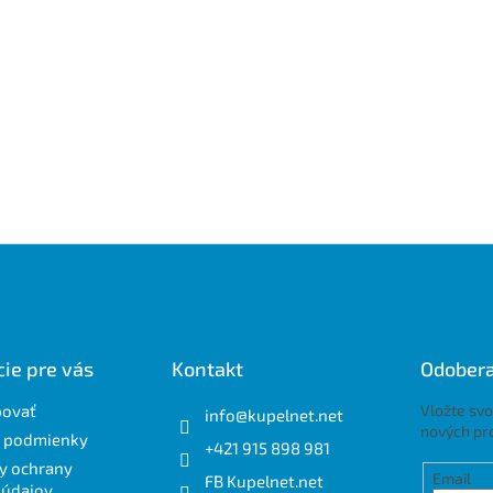
ie pre vás
Kontakt
Odobera
povať
Vložte svo
info
@
kupelnet.net
nových pr
 podmienky
+421 915 898 981
y ochrany
Email
FB Kupelnet.net
 údajov