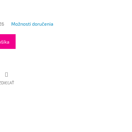
26
Možnosti doručenia
ošíka
ZDIEĽAŤ