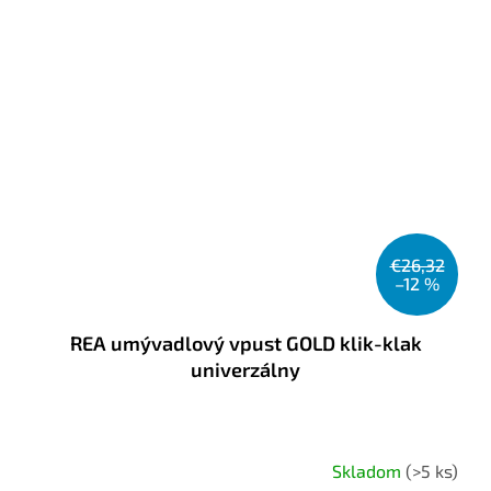
€26,32
–12 %
REA umývadlový vpust GOLD klik-klak
univerzálny
Skladom
(>5 ks)