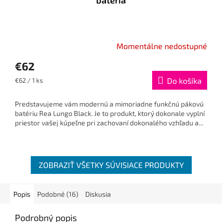
batéria
Momentálne nedostupné
€62
Jednotková
Do košíka
€62 / 1 ks
cena:
Predstavujeme vám modernú a mimoriadne funkčnú pákovú
batériu Rea Lungo Black. Je to produkt, ktorý dokonale vyplní
priestor vašej kúpeľne pri zachovaní dokonalého vzhľadu a...
ZOBRAZIŤ VŠETKY SÚVISIACE PRODUKTY
Popis
Podobné (16)
Diskusia
Podrobný popis