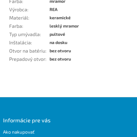
Farba
:
mramor
Výrobca
:
REA
Materiál
:
keramické
Farba
:
lesklý mramor
Typ umývadla
:
pultové
Inštalácia
:
na dosku
Otvor na batériu
:
bez otvoru
Prepadový otvor
:
bez otvoru
Z
á
p
ä
Informácie pre vás
t
Ako nakupovať
i