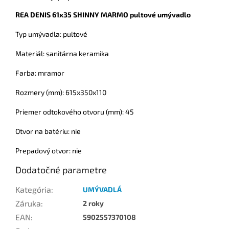
REA DENIS 61x35 SHINNY MARMO pultové umývadlo
Typ umývadla: pultové
Materiál: sanitárna keramika
Farba: mramor
Rozmery (mm): 615x350x110
Priemer odtokového otvoru (mm): 45
Otvor na batériu: nie
Prepadový otvor: nie
Dodatočné parametre
Kategória
:
UMÝVADLÁ
Záruka
:
2 roky
EAN
:
5902557370108