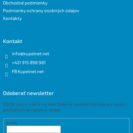
e
Obchodné podmienky
Podmienky ochrany osobných údajov
Kontakty
Kontakt
info
@
kupelnet.net
+421 915 898 981
FB Kupelnet.net
Odoberať newsletter
Vložte svoj e-mail a my Vám budeme zasielať informácie o nových
produktoch na našom e-shope.
Email