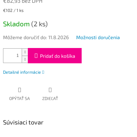
€82,93 bez DPH
Jednotková
€102 / 1 ks
cena:
Skladom
(2 ks)
Môžeme doručiť do:
11.8.2026
Možnosti doručenia
Pridať do košíka
Detailné informácie
OPÝTAŤ SA
ZDIEĽAŤ
Súvisiaci tovar