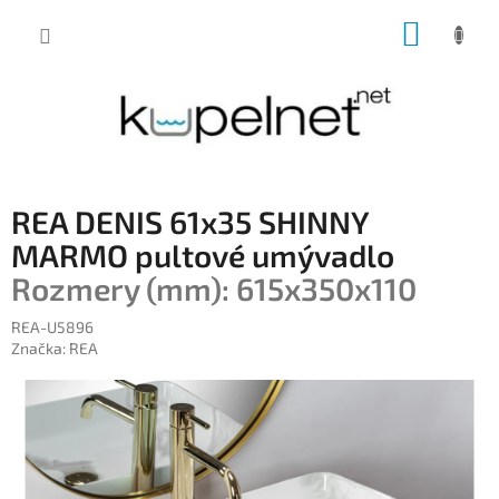
Prejsť
NÁKUP
na
obsah
KOŠÍK
REA DENIS 61x35 SHINNY
MARMO pultové umývadlo
Rozmery (mm): 615x350x110
REA-U5896
Značka:
REA