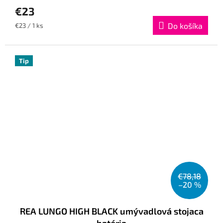
€23
Jednotková
Do košíka
€23 / 1 ks
cena:
Tip
€78,18
–20 %
REA LUNGO HIGH BLACK umývadlová stojaca