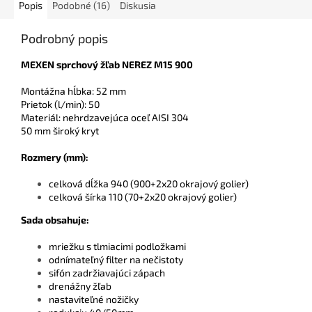
Popis
Podobné (16)
Diskusia
Podrobný popis
MEXEN sprchový žľab NEREZ M15 900
Montážna hĺbka: 52 mm
Prietok (l/min): 50
Materiál: nehrdzavejúca oceľ AISI 304
50 mm široký kryt
Rozmery (mm):
celková dĺžka 940 (900+2x20 okrajový golier)
celková šírka 110 (70+2x20 okrajový golier)
Sada obsah
uje:
mriežku s tlmiacimi podložkami
odnímateľný filter na nečistoty
sifón zadržiavajúci zápach
drenážny žľab
nastaviteľné nožičky