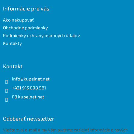
p
ä
Informácie pre vás
t
Ako nakupovať
i
e
Obchodné podmienky
Podmienky ochrany osobných údajov
Kontakty
Kontakt
info
@
kupelnet.net
+421 915 898 981
FB Kupelnet.net
Odoberať newsletter
Vložte svoj e-mail a my Vám budeme zasielať informácie o nových