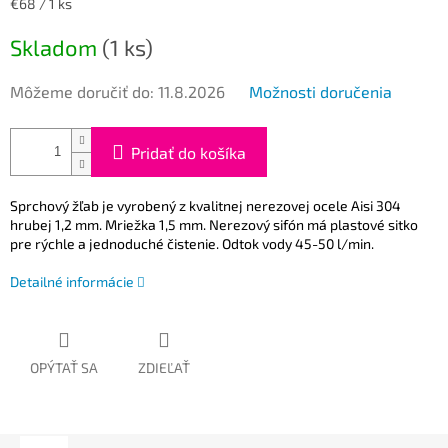
Jednotková
€68 / 1 ks
cena:
Skladom
(1 ks)
Môžeme doručiť do:
11.8.2026
Možnosti doručenia
Pridať do košíka
Sprchový žľab je vyrobený z kvalitnej nerezovej ocele Aisi 304
hrubej 1,2 mm. Mriežka 1,5 mm. Nerezový sifón má plastové sitko
pre rýchle a jednoduché čistenie. Odtok vody 45-50 l/min.
Detailné informácie
OPÝTAŤ SA
ZDIEĽAŤ