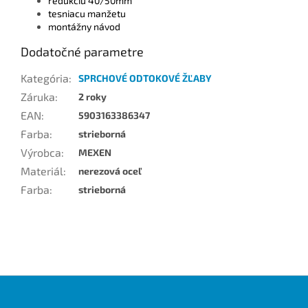
redukciu 40/50mm
tesniacu manžetu
montážny návod
Dodatočné parametre
Kategória
:
SPRCHOVÉ ODTOKOVÉ ŽĽABY
Záruka
:
2 roky
EAN
:
5903163386347
Farba
:
strieborná
Výrobca
:
MEXEN
Materiál
:
nerezová oceľ
Farba
:
strieborná
Z
á