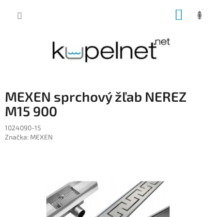
Prejsť
NÁKUP
na
obsah
KOŠÍK
MEXEN sprchový žľab NEREZ
M15 900
1024090-15
Značka:
MEXEN