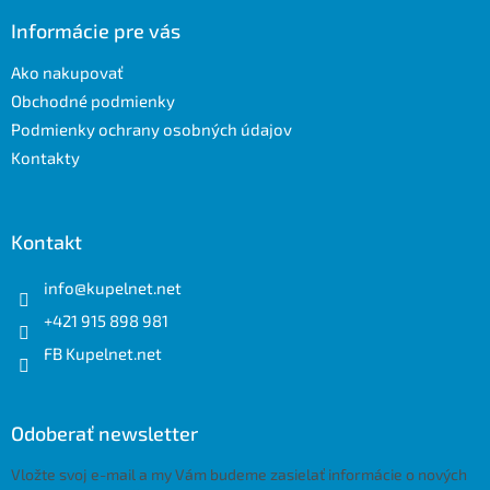
p
ä
Informácie pre vás
t
Ako nakupovať
i
e
Obchodné podmienky
Podmienky ochrany osobných údajov
Kontakty
Kontakt
info
@
kupelnet.net
+421 915 898 981
FB Kupelnet.net
Odoberať newsletter
Vložte svoj e-mail a my Vám budeme zasielať informácie o nových