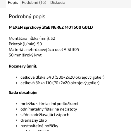
Popis
Podobné (16)
Diskusia
Podrobný popis
MEXEN sprchový žľab NEREZ M01 500 GOLD
Montážna hĺbka (mm): 52
Prietok (l/min): 50
Materiál: nehrdzavejúca oceľ AISI 304
50 mm široký kryt
Rozmery (mm):
celková dĺžka 540 (500+2x20 okrajový golier)
celková šírka 110 (70+2x20 okrajový golier)
Sada obsah
uje:
mriežku s tlmiacimi podložkami
odnímateľný filter na nečistoty
sifón zadržiavajúci zápach
drenážny žľab
nastaviteľné nožičky