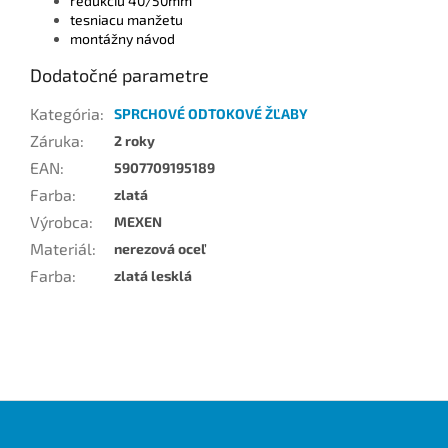
redukciu 40/50mm
tesniacu manžetu
montážny návod
Dodatočné parametre
Kategória
:
SPRCHOVÉ ODTOKOVÉ ŽĽABY
Záruka
:
2 roky
EAN
:
5907709195189
Farba
:
zlatá
Výrobca
:
MEXEN
Materiál
:
nerezová oceľ
Farba
:
zlatá lesklá
Z
á