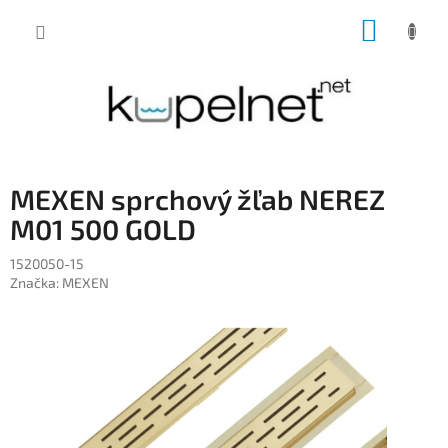
Prejsť
NÁKUP
na
obsah
KOŠÍK
MEXEN sprchový žľab NEREZ
M01 500 GOLD
1520050-15
Značka:
MEXEN