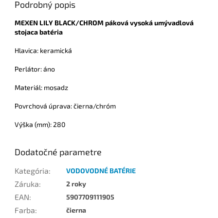
Podrobný popis
MEXEN LILY BLACK/CHROM páková vysoká umývadlová
stojaca batéria
Hlavica: keramická
Perlátor: áno
Materiál: mosadz
Povrchová úprava: čierna/chróm
Výška (mm): 280
Dodatočné parametre
Kategória
:
VODOVODNÉ BATÉRIE
Záruka
:
2 roky
EAN
:
5907709111905
Farba
:
čierna