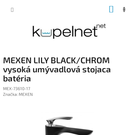
Prejsť
NÁKUP
na
obsah
KOŠÍK
MEXEN LILY BLACK/CHROM
vysoká umývadlová stojaca
batéria
MEX-73610-17
Značka:
MEXEN