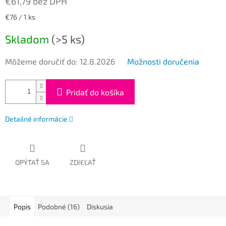
€61,79 bez DPH
Jednotková
€76 / 1 ks
cena:
Skladom
(>5 ks)
Môžeme doručiť do:
12.8.2026
Možnosti doručenia
Pridať do košíka
Detailné informácie
OPÝTAŤ SA
ZDIEĽAŤ
Popis
Podobné (16)
Diskusia