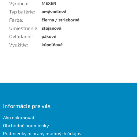
Výrobca
:
MEXEN
Typ batérie
:
umývadlová
Farba
:
čierna / strieborná
Umiestnenie
:
stojanová
Ovládanie
:
pákové
Využitie
:
kúpeľňové
Z
á
p
ä
Informácie pre vás
t
Ako nakupovať
i
e
Obchodné podmienky
Podmienky ochrany osobných údajov