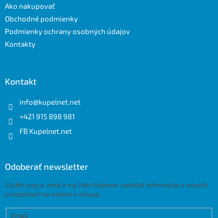
Ako nakupovať
i
e
Obchodné podmienky
Podmienky ochrany osobných údajov
Kontakty
Kontakt
info
@
kupelnet.net
+421 915 898 981
FB Kupelnet.net
Odoberať newsletter
Vložte svoj e-mail a my Vám budeme zasielať informácie o nových
produktoch na našom e-shope.
Email