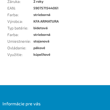
Záruka
:
2 roky
EAN
:
5907571544061
Farba
:
strieborná
Výrobca
:
KFA ARMATURA
Typ batérie
:
bidetová
Farba
:
strieborná
Umiestnenie
:
stojanová
Ovládanie
:
pákové
Využitie
:
kúpeľňové
Z
á
p
ä
Informácie pre vás
t