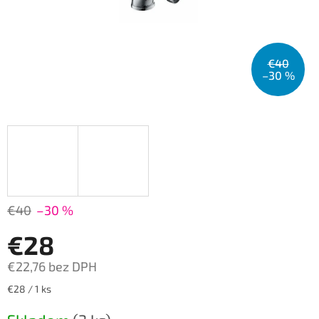
€40
–30 %
€40
–30 %
€28
€22,76 bez DPH
Jednotková
€28 / 1 ks
cena: