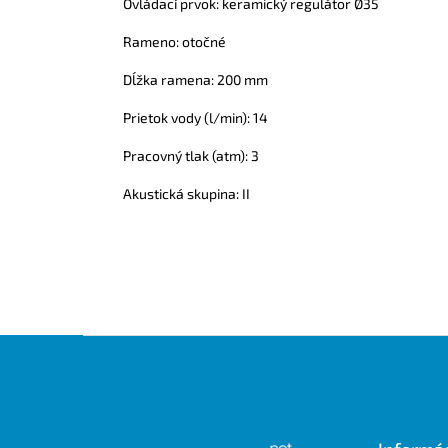
Ovládací prvok: keramický regulátor Ø35
Rameno: otočné
Dĺžka ramena: 200 mm
Prietok vody (l/min): 14
Pracovný tlak (atm): 3
Akustická skupina: II
Z
á
p
ä
t