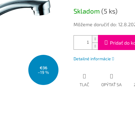
cena:
Skladom
(5 ks)
Môžeme doručiť do:
12.8.20
Pridať do k
Detailné informácie
€36
–19 %
TLAČ
OPÝTAŤ SA