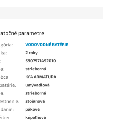
atočné parametre
egória
:
VODOVODNÉ BATÉRIE
uka
:
2 roky
:
5907571492010
ba
:
strieborná
obca
:
KFA ARMATURA
batérie
:
umývadlová
ba
:
strieborná
estnenie
:
stojanová
ádanie
:
pákové
itie
:
kúpeľňové