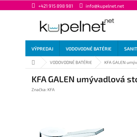
Prejsť
+421 915 898 981
info@kupelnet.net
na
obsah
VÝPREDAJ
VODOVODNÉ BATÉRIE
SANI
Domov
VODOVODNÉ BATÉRIE
KFA GALEN umýva
KFA GALEN umývadlová sto
Značka:
KFA