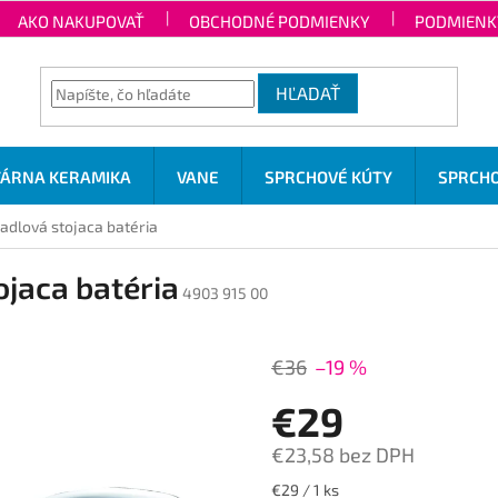
AKO NAKUPOVAŤ
OBCHODNÉ PODMIENKY
PODMIENK
HĽADAŤ
TÁRNA KERAMIKA
VANE
SPRCHOVÉ KÚTY
SPRCHO
dlová stojaca batéria
jaca batéria
4903 915 00
€36
–19 %
€29
€23,58 bez DPH
Jednotková
€29 / 1 ks