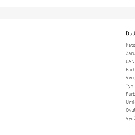
Dod
Kat
Zár
EAN
Far
Výr
Typ 
Far
Umi
Ovl
Využ