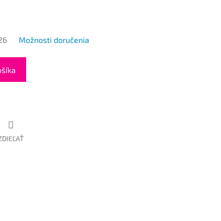
26
Možnosti doručenia
ošíka
ZDIEĽAŤ