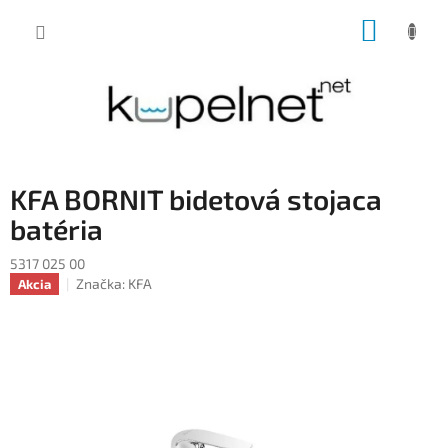
Prejsť
NÁKUP
na
obsah
KOŠÍK
KFA BORNIT bidetová stojaca
batéria
5317 025 00
Značka:
KFA
Akcia