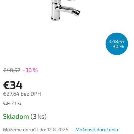
€48,57
–30 %
€48,57
–30 %
€34
€27,64 bez DPH
Jednotková
€34 / 1 ks
cena:
Skladom
(3 ks)
Môžeme doručiť do:
12.8.2026
Možnosti doručenia