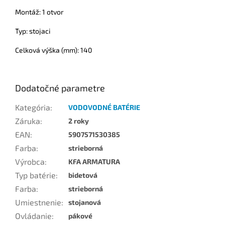
Montáž: 1 otvor
Typ: stojaci
Celková výška (mm): 140
Dodatočné parametre
Kategória
:
VODOVODNÉ BATÉRIE
Záruka
:
2 roky
EAN
:
5907571530385
Farba
:
strieborná
Výrobca
:
KFA ARMATURA
Typ batérie
:
bidetová
Farba
:
strieborná
Umiestnenie
:
stojanová
Ovládanie
:
pákové