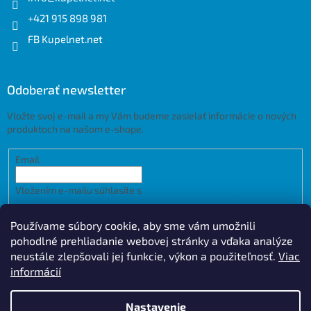
+421 915 898 981
FB Kupelnet.net
Odoberať newsletter
Vložte svoj e-mail a my Vám budeme zasielať informácie o nových
produktoch na našom e-shope.
Email
Vložením e-mailu súhlasíte s
podmienkami ochrany osobných
údajov
Používame súbory cookie, aby sme vám umožnili
PRIHLÁSIŤ SA
pohodlné prehliadanie webovej stránky a vďaka analýze
neustále zlepšovali jej funkcie, výkon a použiteľnosť.
Viac
informácií
Vytvoril Shoptet
Design by
Nastavenie