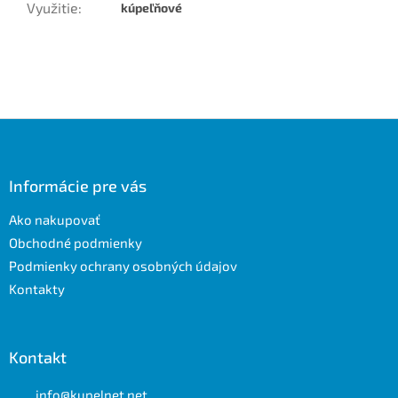
Využitie
:
kúpeľňové
Z
á
p
ä
Informácie pre vás
t
Ako nakupovať
i
e
Obchodné podmienky
Podmienky ochrany osobných údajov
Kontakty
Kontakt
info
@
kupelnet.net