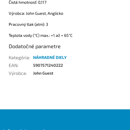
Čistá hmotnosť: 0,117
Výrobca: John Guest, Anglicko
Pracovný tlak (atm): 3
Teplota vody (°C) max.: +1 až + 65°C
Dodatočné parametre
Kategória
:
NÁHRADNÉ DIELY
EAN
:
5907571240222
Výrobca
:
John Guest
Z
á
p