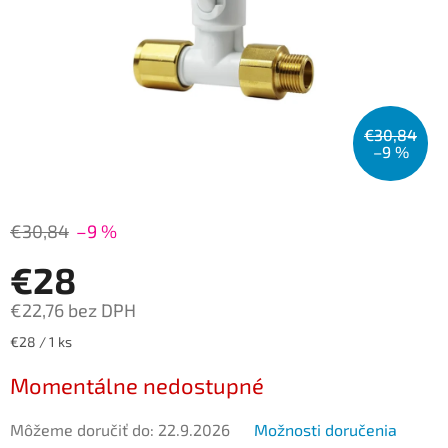
€30,84
–9 %
€30,84
–9 %
€28
€22,76 bez DPH
Jednotková
€28 / 1 ks
cena:
Momentálne nedostupné
Môžeme doručiť do:
22.9.2026
Možnosti doručenia