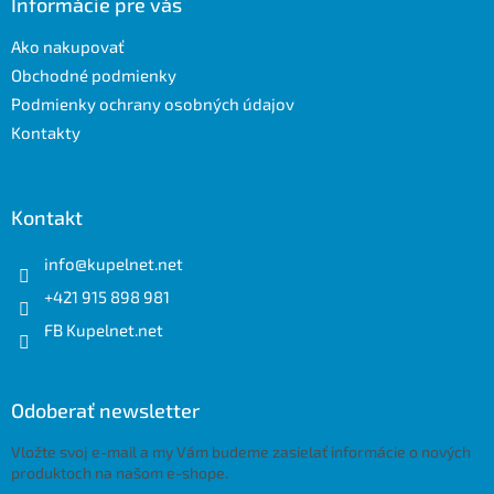
ä
Informácie pre vás
t
Ako nakupovať
i
e
Obchodné podmienky
Podmienky ochrany osobných údajov
Kontakty
Kontakt
info
@
kupelnet.net
+421 915 898 981
FB Kupelnet.net
Odoberať newsletter
Vložte svoj e-mail a my Vám budeme zasielať informácie o nových
produktoch na našom e-shope.