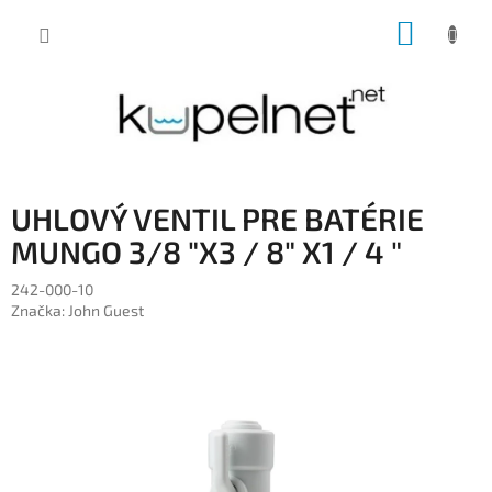
Prejsť
NÁKUP
na
obsah
KOŠÍK
UHLOVÝ VENTIL PRE BATÉRIE
MUNGO 3/8 "X3 / 8" X1 / 4 "
242-000-10
Značka:
John Guest