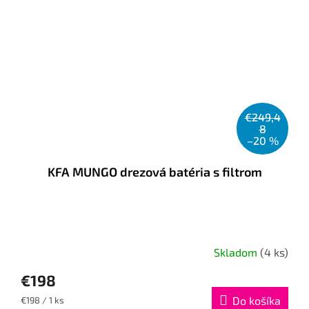
€249,4
8
–20 %
KFA MUNGO drezová batéria s filtrom
Skladom
(4 ks)
€198
Jednotková
Do košíka
€198 / 1 ks