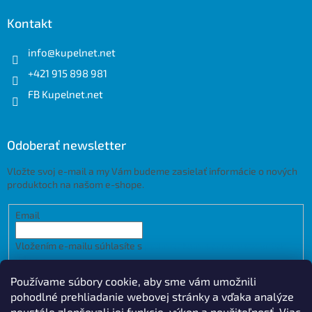
Kontakt
info
@
kupelnet.net
+421 915 898 981
FB Kupelnet.net
Odoberať newsletter
Vložte svoj e-mail a my Vám budeme zasielať informácie o nových
produktoch na našom e-shope.
Email
Vložením e-mailu súhlasíte s
podmienkami ochrany osobných
údajov
Používame súbory cookie, aby sme vám umožnili
PRIHLÁSIŤ SA
pohodlné prehliadanie webovej stránky a vďaka analýze
neustále zlepšovali jej funkcie, výkon a použiteľnosť.
Viac