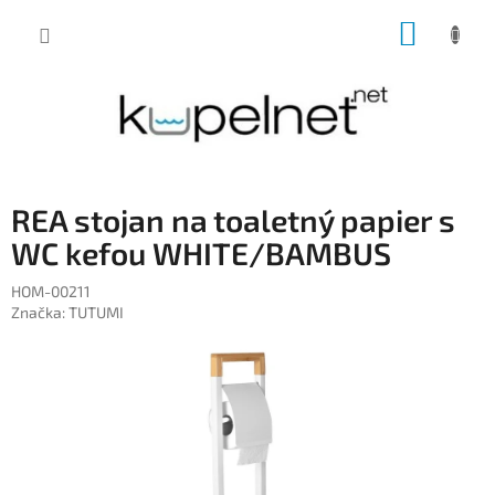
Prejsť
NÁKUP
na
obsah
KOŠÍK
REA stojan na toaletný papier s
WC kefou WHITE/BAMBUS
HOM-00211
Značka:
TUTUMI