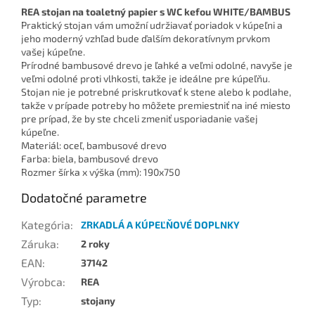
REA stojan na toaletný papier s WC kefou WHITE/BAMBUS
Praktický stojan vám umožní udržiavať poriadok v kúpeľni a
jeho moderný vzhľad bude ďalším dekoratívnym prvkom
vašej kúpeľne.
Prírodné bambusové drevo je ľahké a veľmi odolné, navyše je
veľmi odolné proti vlhkosti, takže je ideálne pre kúpeľňu.
Stojan nie je potrebné priskrutkovať k stene alebo k podlahe,
takže v prípade potreby ho môžete premiestniť na iné miesto
pre prípad, že by ste chceli zmeniť usporiadanie vašej
kúpeľne.
Materiál: oceľ, bambusové drevo
Farba: biela, bambusové drevo
Rozmer šírka x výška (mm): 190x750
Dodatočné parametre
Kategória
:
ZRKADLÁ A KÚPEĽŇOVÉ DOPLNKY
Záruka
:
2 roky
EAN
:
37142
Výrobca
:
REA
Typ
:
stojany