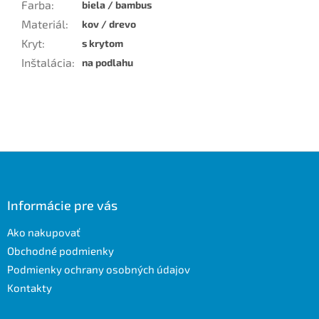
Farba
:
biela / bambus
Materiál
:
kov / drevo
Kryt
:
s krytom
Inštalácia
:
na podlahu
Z
á
p
ä
Informácie pre vás
t
Ako nakupovať
i
e
Obchodné podmienky
Podmienky ochrany osobných údajov
Kontakty