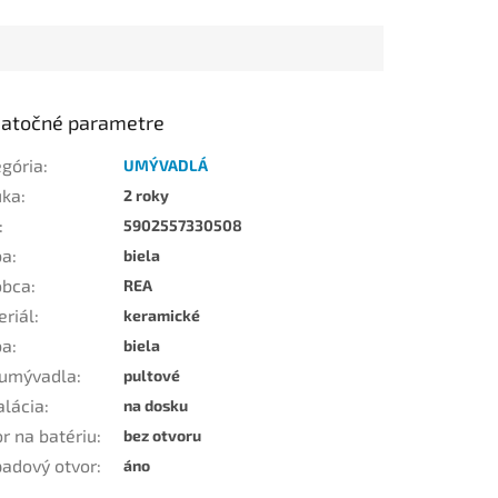
atočné parametre
egória
:
UMÝVADLÁ
uka
:
2 roky
:
5902557330508
ba
:
biela
obca
:
REA
eriál
:
keramické
ba
:
biela
 umývadla
:
pultové
alácia
:
na dosku
r na batériu
:
bez otvoru
padový otvor
:
áno