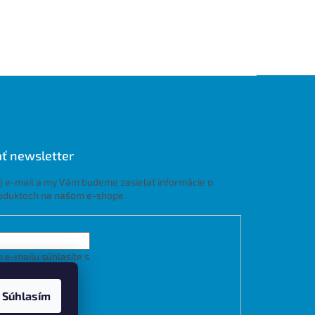
ť newsletter
j e-mail a my Vám budeme zasielať informácie o
oduktoch na našom e-shope.
 e-mailu súhlasíte s
podmienkami ochrany
h údajov
Súhlasím
LÁSIŤ SA