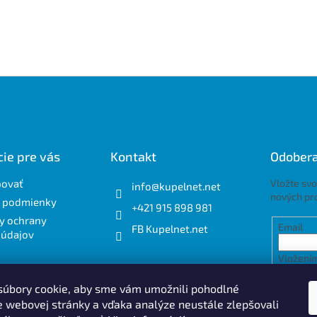
ie pre vás
Kontakt
Odobera
povať
Vložte svo
info
@
kupelnet.net
nových pr
 podmienky
+421 915 898 981
y ochrany
Email
FB Kupelnet.net
 údajov
Vložením
osobnýc
úbory cookie, aby sme vám umožnili pohodlné
e webovej stránky a vďaka analýze neustále zlepšovali
PRIH