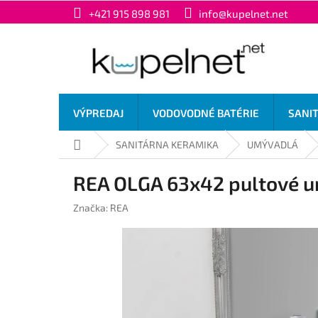
Prejsť
+421 915 898 981
info@kupelnet.net
na
obsah
VÝPREDAJ
VODOVODNÉ BATÉRIE
SANI
Domov
SANITÁRNA KERAMIKA
UMÝVADLÁ
REA OLGA 63x42 pultové 
Značka:
REA