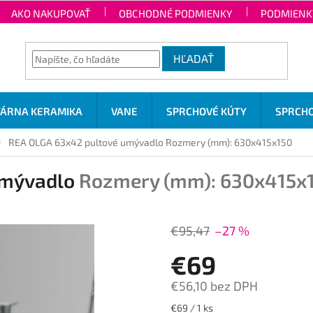
AKO NAKUPOVAŤ
OBCHODNÉ PODMIENKY
PODMIENK
HĽADAŤ
TÁRNA KERAMIKA
VANE
SPRCHOVÉ KÚTY
SPRCHO
REA OLGA 63x42 pultové umývadlo
Rozmery (mm): 630x415x150
umývadlo
Rozmery (mm): 630x415x
€95,47
–27 %
€69
€56,10 bez DPH
Jednotková
€69 / 1 ks