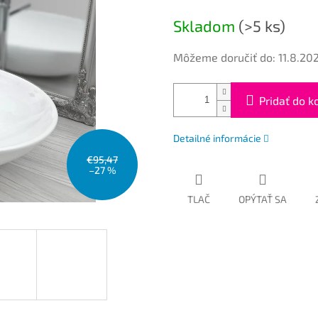
cena:
Skladom
(>5 ks)
Môžeme doručiť do:
11.8.20
Pridať do k
Detailné informácie
€95,47
–27 %
TLAČ
OPÝTAŤ SA