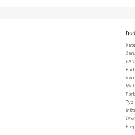
Dod
Kat
Zár
EAN
Far
Výr
Mat
Far
Typ
Inšt
Otvo
Pre