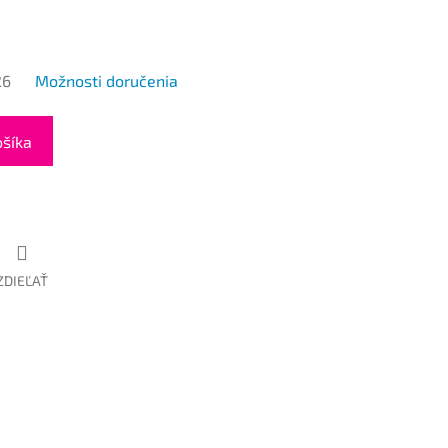
26
Možnosti doručenia
ošíka
ZDIEĽAŤ