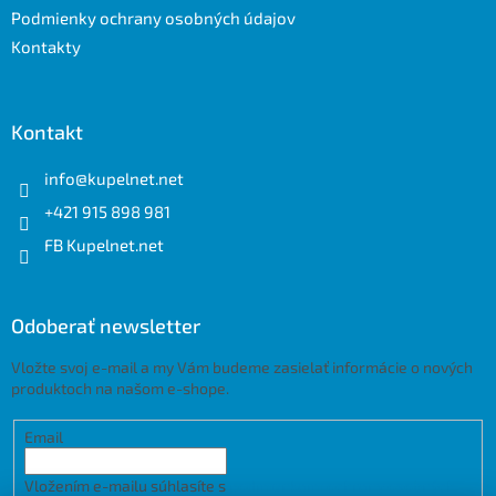
Podmienky ochrany osobných údajov
Kontakty
Kontakt
info
@
kupelnet.net
+421 915 898 981
FB Kupelnet.net
Odoberať newsletter
Vložte svoj e-mail a my Vám budeme zasielať informácie o nových
produktoch na našom e-shope.
Email
Vložením e-mailu súhlasíte s
podmienkami ochrany osobných