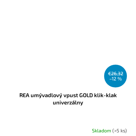
€26,32
–12 %
REA umývadlový vpust GOLD klik-klak
univerzálny
Skladom
(>5 ks)