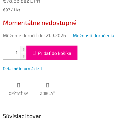
€78,86 bez DPH
Jednotková
€97 / 1 ks
cena:
Momentálne nedostupné
Môžeme doručiť do:
21.9.2026
Možnosti doručenia
Pridať do košíka
Detailné informácie
OPÝTAŤ SA
ZDIEĽAŤ
Súvisiaci tovar