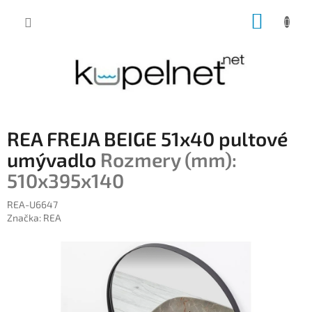
Prejsť
NÁKUP
na
obsah
KOŠÍK
REA FREJA BEIGE 51x40 pultové
umývadlo
Rozmery (mm):
510x395x140
REA-U6647
Značka:
REA