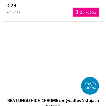
€23
Jednotková
Do košíka
€23 / 1 ks
cena:
€92,73
–43 %
REA LUNGO HIGH CHROME umývadlová stojaca