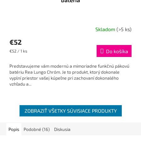
batéria
Skladom
(>5 ks)
€52
Jednotková
Do košíka
€52 / 1 ks
cena:
Predstavujeme vám modernú a mimoriadne funkčnú pákovú
batériu Rea Lungo Chróm. Je to produkt, ktorý dokonale
vyplní priestor vašej kúpeľne pri zachovaní dokonalého
vzhľadu a...
ZOBRAZIŤ VŠETKY SÚVISIACE PRODUKTY
Popis
Podobné (16)
Diskusia