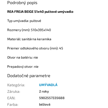
Podrobný popis
REA FREJA BEIGE 51x40 pultové umývadlo
Typ umývadla: pultové
Rozmery (mm): 510x395x140
Materiál: sanitárna keramika
Priemer odtokového otvoru (mm): 45
Otvor na batériu: nie
Prepadový otvor: nie
Dodatočné parametre
Kategória
:
UMÝVADLÁ
Záruka
:
2 roky
EAN
:
5902557335688
Farba
:
béžová