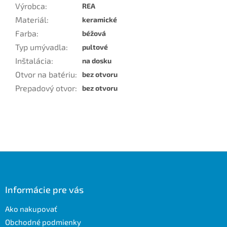
Výrobca
:
REA
Materiál
:
keramické
Farba
:
béžová
Typ umývadla
:
pultové
Inštalácia
:
na dosku
Otvor na batériu
:
bez otvoru
Prepadový otvor
:
bez otvoru
Z
á
p
ä
Informácie pre vás
t
Ako nakupovať
i
e
Obchodné podmienky