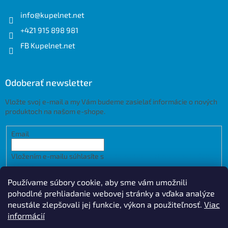
info
@
kupelnet.net
+421 915 898 981
FB Kupelnet.net
Odoberať newsletter
Vložte svoj e-mail a my Vám budeme zasielať informácie o nových
produktoch na našom e-shope.
Email
Vložením e-mailu súhlasíte s
podmienkami ochrany osobných
údajov
Používame súbory cookie, aby sme vám umožnili
PRIHLÁSIŤ SA
pohodlné prehliadanie webovej stránky a vďaka analýze
neustále zlepšovali jej funkcie, výkon a použiteľnosť.
Viac
informácií