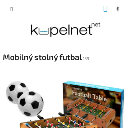
Prejsť
NÁKUP
na
obsah
KOŠÍK
Mobilný stolný futbal
139