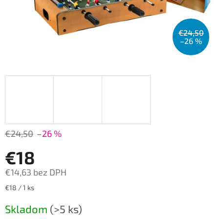
€24,50
–26 %
€24,50
–26 %
€18
€14,63 bez DPH
Jednotková
€18 / 1 ks
cena:
Skladom
(>5 ks)