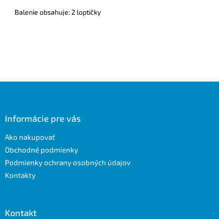
Balenie obsahuje: 2 loptičky
Z
á
p
ä
Informácie pre vás
t
Ako nakupovať
i
e
Obchodné podmienky
Podmienky ochrany osobných údajov
Kontakty
Kontakt