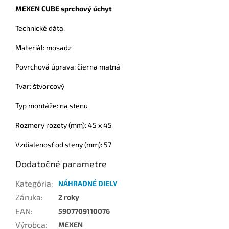
MEXEN CUBE sprchový úchyt
Technické dáta:
Materiál: mosadz
Povrchová úprava: čierna matná
Tvar: štvorcový
Typ montáže: na stenu
Rozmery rozety (mm): 45 x 45
Vzdialenosť od steny (mm): 57
Dodatočné parametre
Kategória
:
NÁHRADNÉ DIELY
Záruka
:
2 roky
EAN
:
5907709110076
Výrobca
:
MEXEN