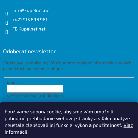
info
@
kupelnet.net
+421 915 898 981
FB Kupelnet.net
Odoberať newsletter
Vložte svoj e-mail a my Vám budeme zasielať informácie o nových
produktoch na našom e-shope.
Email
Vložením e-mailu súhlasíte s
podmienkami ochrany osobných
údajov
Používame súbory cookie, aby sme vám umožnili
PRIHLÁSIŤ SA
pohodlné prehliadanie webovej stránky a vďaka analýze
neustále zlepšovali jej funkcie, výkon a použiteľnosť.
Viac
informácií