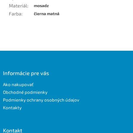
Materiál
:
mosadz
Farba
:
čierna matná
Z
á
p
ä
Informácie pre vás
t
Ako nakupovať
i
e
Obchodné podmienky
Podmienky ochrany osobných údajov
Kontakty
Kontakt