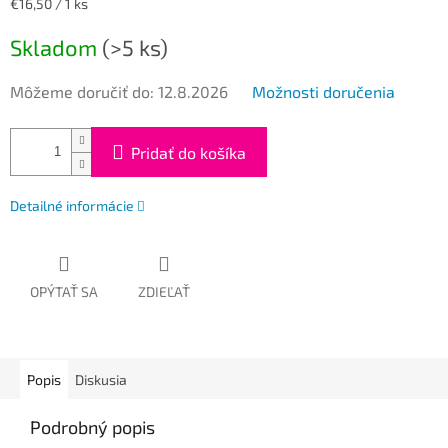
Jednotková
€16,50 / 1 ks
cena:
Skladom
(>5 ks)
Môžeme doručiť do:
12.8.2026
Možnosti doručenia
Pridať do košíka
Detailné informácie
OPÝTAŤ SA
ZDIEĽAŤ
Popis
Diskusia
Podrobný popis