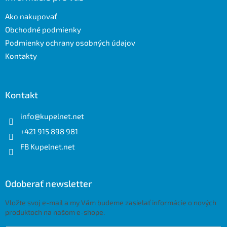
t
Ako nakupovať
i
e
Obchodné podmienky
Podmienky ochrany osobných údajov
Kontakty
Kontakt
info
@
kupelnet.net
+421 915 898 981
FB Kupelnet.net
Odoberať newsletter
Vložte svoj e-mail a my Vám budeme zasielať informácie o nových
produktoch na našom e-shope.