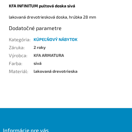
KFA INFINITUM pultová doska sivá
lakovaná drevotriesková doska, hrúbka 28 mm
Dodatočné parametre
Kategória
:
KÚPEĽŇOVÝ NÁBYTOK
Záruka
:
2 roky
Výrobca
:
KFA ARMATURA
Farba
:
sivá
Materiál
:
lakovaná drevotrieska
Z
á
p
ä
Informácie pre vás