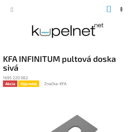
Prejsť
NÁKUP
na
obsah
KOŠÍK
KFA INFINITUM pultová doska
sivá
1695 220 082
Značka:
KFA
Akcia
Výpredaj