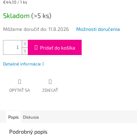
Jednotková
€44,10 / 1 ks
cena:
Skladom
(>5 ks)
Môžeme doručiť do:
11.8.2026
Možnosti doručenia
Pridať do košíka
Detailné informácie
OPÝTAŤ SA
ZDIEĽAŤ
Popis
Diskusia
Podrobný popis