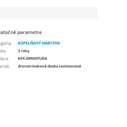
atočné parametre
egória
:
KÚPEĽŇOVÝ NÁBYTOK
uka
:
2 roky
obca
:
KFA ARMATURA
eriál
:
drevotriesková doska laminovaná