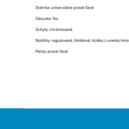
Dvierka: univerzálne pravé/ľavé
Zásuvka: 1ks
Úchyty: chrómované
Nožičky: regulované, hliníkové, klzáky z umelej hmo
Pánty: pravé/ľavé
Z
á
p