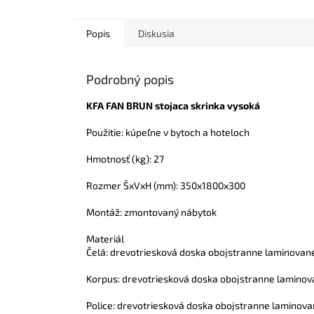
Popis
Diskusia
Podrobný popis
KFA FAN BRUN stojaca skrinka vysoká
Použitie: kúpeľne v bytoch a hoteloch
Hmotnosť (kg): 27
Rozmer ŠxVxH (mm): 350x1800x300
Montáž: zmontovaný nábytok
Materiál
Čelá: drevotriesková doska obojstranne laminovan
Korpus: drevotriesková doska obojstranne lamino
Police: drevotriesková doska obojstranne laminov