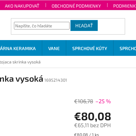
AKO NAKUPOVAŤ
OBCHODNÉ PODMIENKY
PODMIENK
HĽADAŤ
TÁRNA KERAMIKA
VANE
SPRCHOVÉ KÚTY
SPRCHO
ojaca skrinka vysoká
inka vysoká
1695214301
€106,78
–25 %
€80,08
€65,11 bez DPH
Jednotková
€80,08 / 1 ks