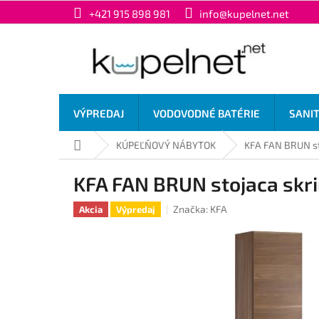
Prejsť
+421 915 898 981
info@kupelnet.net
na
obsah
VÝPREDAJ
VODOVODNÉ BATÉRIE
SANI
Domov
KÚPEĽŇOVÝ NÁBYTOK
KFA FAN BRUN st
KFA FAN BRUN stojaca skr
Značka:
KFA
Akcia
Výpredaj