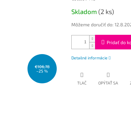
cena:
Skladom
(2 ks)
Môžeme doručiť do:
12.8.20
Pridať do k
Detailné informácie
€106,78
–25 %
TLAČ
OPÝTAŤ SA