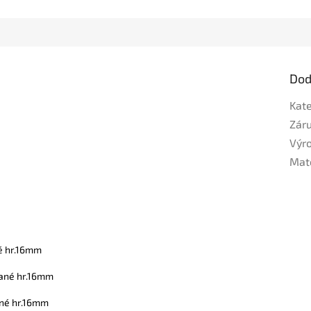
Dod
Kat
Zár
Výr
Mat
é hr.16mm
vané hr.16mm
ané hr.16mm