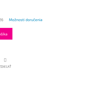
26
Možnosti doručenia
ošíka
ZDIEĽAŤ