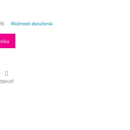
26
Možnosti doručenia
ošíka
ZDIEĽAŤ