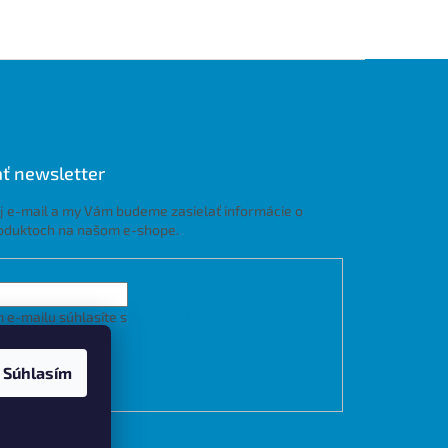
ť newsletter
j e-mail a my Vám budeme zasielať informácie o
oduktoch na našom e-shope.
 e-mailu súhlasíte s
podmienkami ochrany
h údajov
Súhlasím
LÁSIŤ SA