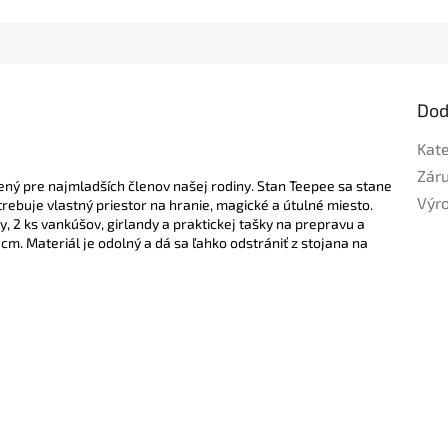
Dod
Kat
Zár
ený pre najmladších členov našej rodiny.
Stan Teepee sa stane
Výr
rebuje vlastný priestor na hranie, magické a útulné miesto.
 2 ks vankúšov, girlandy a praktickej tašky na prepravu a
 cm.
Materiál je odolný a dá sa ľahko odstrániť z stojana na