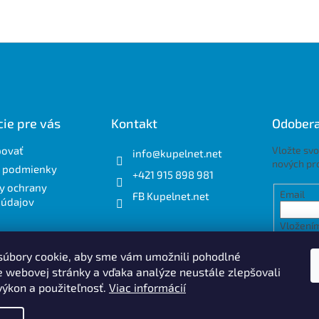
ie pre vás
Kontakt
Odobera
povať
Vložte svo
info
@
kupelnet.net
nových pr
 podmienky
+421 915 898 981
y ochrany
Email
FB Kupelnet.net
 údajov
Vložením
osobnýc
úbory cookie, aby sme vám umožnili pohodlné
e webovej stránky a vďaka analýze neustále zlepšovali
PRIH
 výkon a použiteľnosť.
Viac informácií