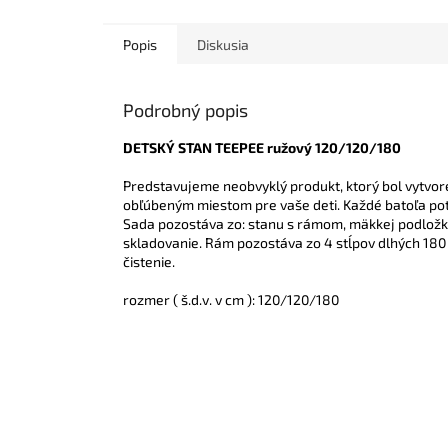
Popis
Diskusia
Podrobný popis
DETSKÝ STAN TEEPEE ružový 120/120/180
Predstavujeme neobvyklý produkt, ktorý bol vytvor
obľúbeným miestom pre vaše deti.
Každé batoľa pot
Sada pozostáva zo: stanu s rámom, mäkkej podložky,
skladovanie.
Rám pozostáva zo 4 stĺpov dlhých 180
čistenie.
rozmer ( š.d.v. v cm ): 120/120/180