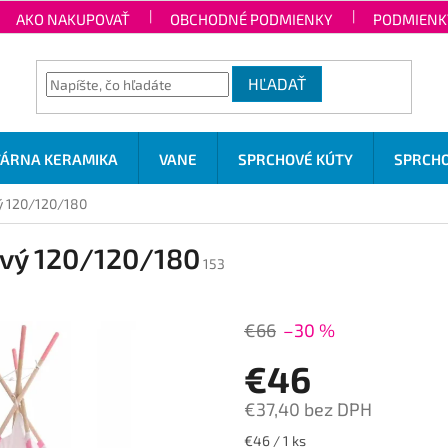
AKO NAKUPOVAŤ
OBCHODNÉ PODMIENKY
PODMIENK
HĽADAŤ
TÁRNA KERAMIKA
VANE
SPRCHOVÉ KÚTY
SPRCHO
ý 120/120/180
vý 120/120/180
153
€66
–30 %
€46
€37,40 bez DPH
Jednotková
€46 / 1 ks