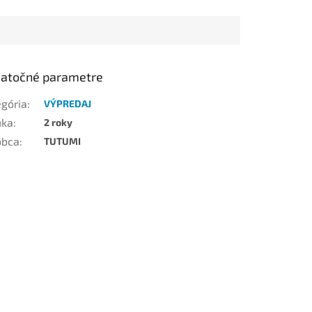
atočné parametre
egória
:
VÝPREDAJ
uka
:
2 roky
obca
:
TUTUMI