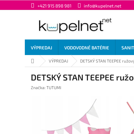
Prejsť
+421 915 898 981
info@kupelnet.net
na
obsah
VÝPREDAJ
VODOVODNÉ BATÉRIE
SANI
Domov
VÝPREDAJ
DETSKÝ STAN TEEPEE ružov
DETSKÝ STAN TEEPEE ružo
Značka:
TUTUMI