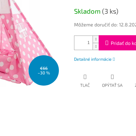
cena:
Skladom
(3 ks)
Môžeme doručiť do:
12.8.20
Pridať do k
Detailné informácie
€66
–30 %
TLAČ
OPÝTAŤ SA