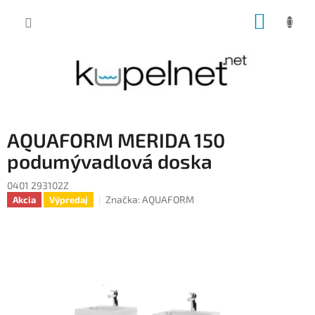
Prejsť
NÁKUP
na
obsah
KOŠÍK
AQUAFORM MERIDA 150
podumývadlová doska
0401 293102Z
Značka:
AQUAFORM
Akcia
Výpredaj