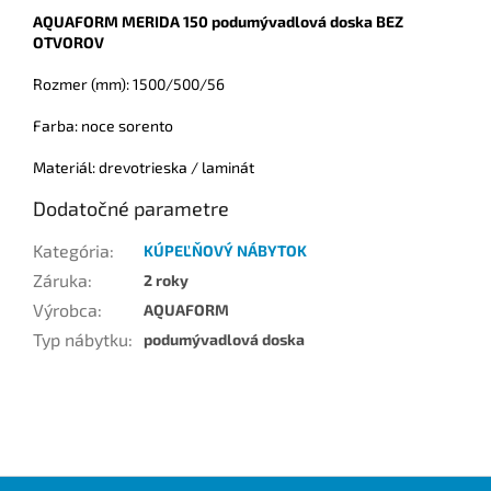
AQUAFORM MERIDA 150 podumývadlová doska BEZ
OTVOROV
Rozmer (mm): 1500/500/56
Farba: noce sorento
Materiál: drevotrieska / laminát
Dodatočné parametre
Kategória
:
KÚPEĽŇOVÝ NÁBYTOK
Záruka
:
2 roky
Výrobca
:
AQUAFORM
Typ nábytku
:
podumývadlová doska
Z