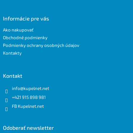
á
p
ä
Informácie pre vás
t
Ako nakupovať
i
e
Obchodné podmienky
Podmienky ochrany osobných údajov
Kontakty
Kontakt
info
@
kupelnet.net
+421 915 898 981
FB Kupelnet.net
Odoberať newsletter