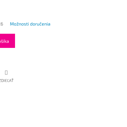
26
Možnosti doručenia
ošíka
ZDIEĽAŤ