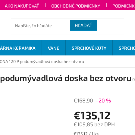
AKO NAKUPOVAŤ
OBCHODNÉ PODMIENKY
PODMIENK
HĽADAŤ
TÁRNA KERAMIKA
VANE
SPRCHOVÉ KÚTY
SPRCHO
A 120 P podumývadlová doska bez otvoru
podumývadlová doska bez otvoru
0
€168,90
–20 %
€135,12
€109,85 bez DPH
Jednotková
€135,12 / 1 ks