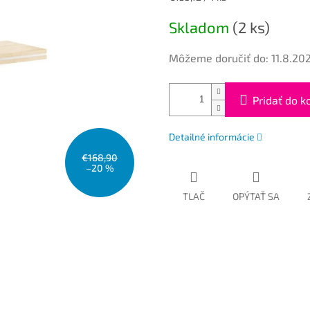
cena:
Skladom
(2 ks)
Môžeme doručiť do:
11.8.20
Pridať do k
Detailné informácie
€168,90
–20 %
TLAČ
OPÝTAŤ SA