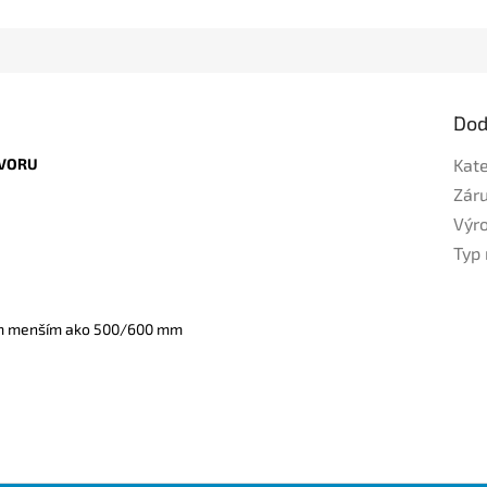
Dod
TVORU
Kat
Zár
Výr
Typ
om menším ako 500/600 mm