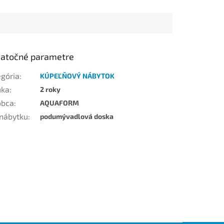
atočné parametre
egória
:
KÚPEĽŇOVÝ NÁBYTOK
uka
:
2 roky
obca
:
AQUAFORM
 nábytku
:
podumývadlová doska