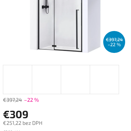
€397,24
–22 %
€397,24
–22 %
€309
€251,22 bez DPH