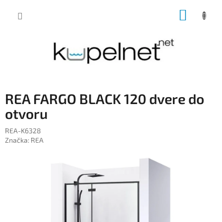
Prejsť
NÁKUP
na
obsah
KOŠÍK
REA FARGO BLACK 120 dvere do
otvoru
REA-K6328
Značka:
REA