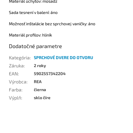
Materiál úchytov: mosadz
Sada tesnení v balení: áno
Možnosť inštalácie bez sprchovej vaničky: áno
Materiál profilov: hliník
Dodatočné parametre
Kategória
:
SPRCHOVÉ DVERE DO OTVORU
Záruka
:
2 roky
EAN
:
5902557342204
Výrobca
:
REA
Farba
:
čierna
Výplň
:
sklo číre