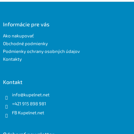
Z
á
p
ä
Informácie pre vás
t
Ako nakupovať
i
e
Obchodné podmienky
Podmienky ochrany osobných údajov
Kontakty
Kontakt
info
@
kupelnet.net
+421 915 898 981
FB Kupelnet.net