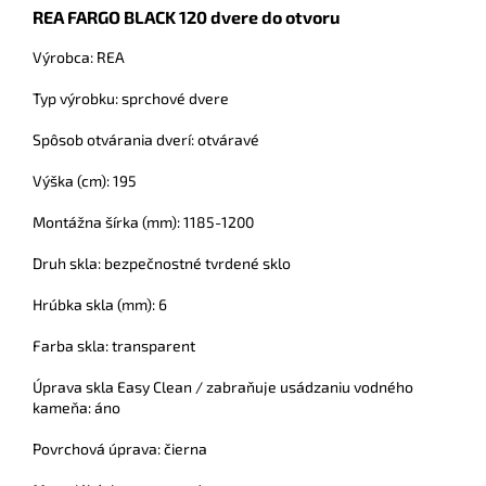
REA FARGO BLACK 120 dvere do otvoru
Výrobca: REA
Typ výrobku: sprchové dvere
Spôsob otvárania dverí: otváravé
Výška (cm): 195
Montážna šírka (mm): 1185-1200
Druh skla: bezpečnostné tvrdené sklo
Hrúbka skla (mm): 6
Farba skla: transparent
Úprava skla Easy Clean / zabraňuje usádzaniu vodného
kameňa: áno
Povrchová úprava: čierna